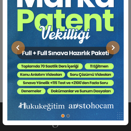
Açıklama
Yazar
Bu Kitap İçin Kaç Ağaç
Kesiliyor ?
Önceki
Sonraki
Bu bildiriler kitabı, 21.02.2025 tarihinde Nuh Naci
Yazgan Üniver-sitesi’nde gerçekleştirilen “Sağlık ve
Gıda Hukuku Kongresi” kapsa-mında sunulan akademik
katkıların derlenmesiyle hazırlanmıştır.