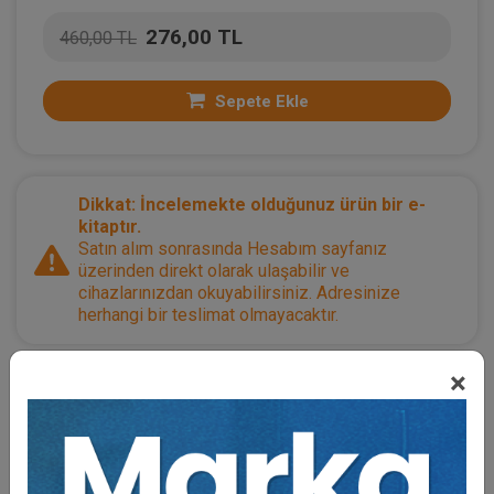
276,00 TL
460,00 TL
Sepete Ekle
Dikkat: İncelemekte olduğunuz ürün bir e-
kitaptır.
Satın alım sonrasında Hesabım sayfanız
üzerinden direkt olarak ulaşabilir ve
cihazlarınızdan okuyabilirsiniz. Adresinize
herhangi bir teslimat olmayacaktır.
×
Kategoriler:
Bütün Hukuk Kitapları
,
Genel Hukuk
,
Sağlık ve Tıp Hukuku