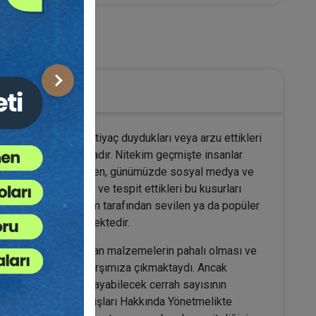
umlar
Sonraki
ş görünüşlerinde ihtiyaç duydukları veya arzu ettikleri
alep giderek artmaktadır. Nitekim geçmişte insanlar
dahalelere başvururken, günümüzde sosyal medya ve
ında kusur aramakta ve tespit ettikleri bu kusurları
 engellemek, toplum tarafından sevilen ya da popüler
cih edildiği görülmektedir.
ygulamalarda kullanılan malzemelerin pahalı olması ve
ygulamalar olarak karşımıza çıkmaktaydı. Ancak
etik müdahale uygulayabilecek cerrah sayısının
an Özel Sağlık Kuruluşları Hakkında Yönetmelikte