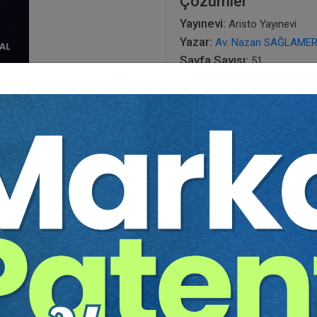
Çözümler
Yayınevi:
Aristo Yayınevi
Yazar:
Av. Nazan SAĞLAME
Sayfa Sayısı:
51
Yayın Tarihi:
03.12.2025
Baskı:
1
Tür:
E-kitap
Basılı Olsaydı Fiyatı:
75,00
45,00 T
75,00 TL
Sepete Ekle
tır.
irekt olarak ulaşabilir ve cihazlarınızdan okuyabilirsiniz. Adresi