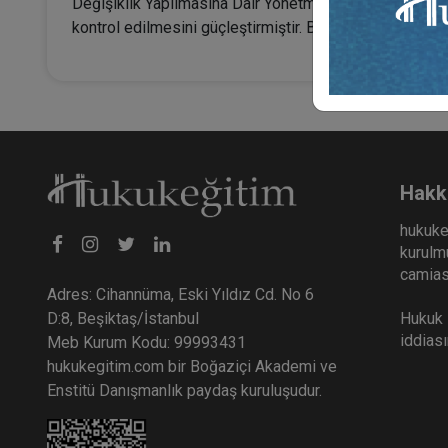
Değişiklik Yapılmasına Dair Yönetmelik” sayesinde tüm
kontrol edilmesini güçleştirmiştir. Böylece medikal est
Hakk
hukuke
kurulmu
camiası
Adres: Cihannüma, Eski Yıldız Cd. No 6
Hukuk E
D:8, Beşiktaş/İstanbul
iddias
Meb Kurum Kodu: 99993431
hukukegitim.com bir Boğaziçi Akademi ve
Enstitü Danışmanlık paydaş kuruluşudur.