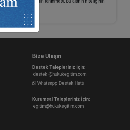
lunabilme imkânının tanınması, bu alanın niteliğinin
öneme girilmiştir.
Bize Ulaşın
Destek Talepleriniz İçin:
destek @hukukegitim.com
Whatsapp Destek Hattı
Kurumsal Talepleriniz İçin:
egitim@hukukegitim.com