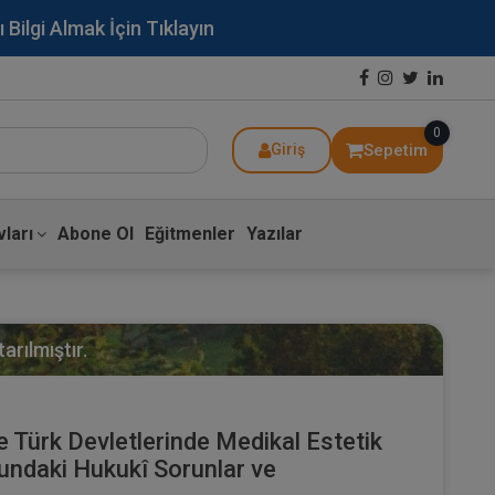
lgi Almak İçin Tıklayın
0
Sepetim
Giriş
ları
Abone Ol
Eğitmenler
Yazılar
arılmıştır.
e Türk Devletlerinde Medikal Estetik
ndaki Hukukî Sorunlar ve