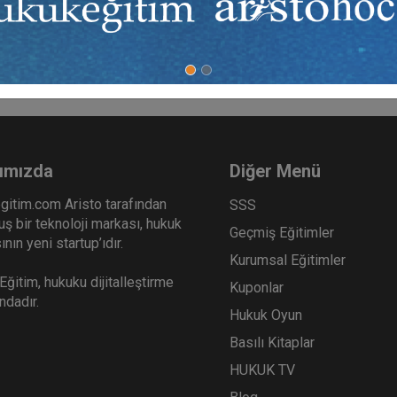
 hekimlere sertifika almak şartıyla medikal estetik müdahalede bu
etik müdahalelerin çok daha kolay uygulanabilir hâle geldiği bir d
ımızda
Diğer Menü
gitim.com Aristo tarafından
SSS
ş bir teknoloji markası, hukuk
Geçmiş Eğitimler
nın yeni startup’ıdır.
Kurumsal Eğitimler
ğitim, hukuku dijitalleştirme
Kuponlar
ındadır.
Hukuk Oyun
Basılı Kitaplar
HUKUK TV