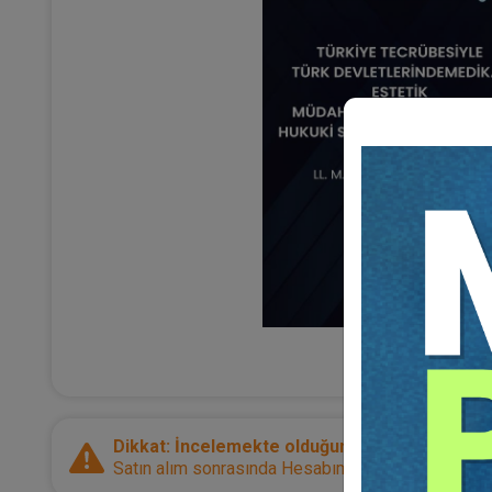
Dikkat: İncelemekte olduğunuz ürün bir e-kitap
Satın alım sonrasında Hesabım sayfanız üzerinden d