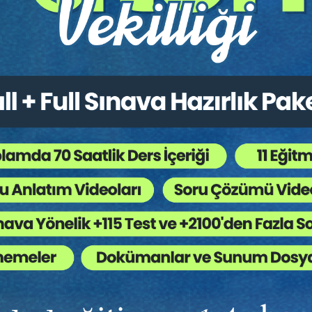
oriler:
Bütün Hukuk Kitapları
,
Kongreler / Sempozy
 Ağaç Kesiliyor ?
ünyasını da doğrudan etkilemekte; yaşanan gelişmeler bireylerin dı
n tanımaktadır. Bu doğrultuda medikal estetik müdahalelere olan t
usu olduğunda bu durumun düzeltilmesi için medikal estetik mü
üzerinde yaratılan güzellik algısı sebebiyle bireyler kendi vücutlar
mektedir. Hatta bazı durumlarda herhangi bir kusurun oluşmasını
nmek veya genç kalmak gibi amaçlarla da bu tür müdahalelerin ter
l estetik müdahaleleri gerçekleştiren cerrah sayısının azlığı, u
haleler yalnızca ekonomik açıdan güçlü bireylerin erişebildiği u
e müdahalelerin daha düşük maliyetle yapılabilmesi, medikal est
 Resmî Gazete ile yürürlüğe giren “Ayakta Teşhis ve Tedavi Yapıl