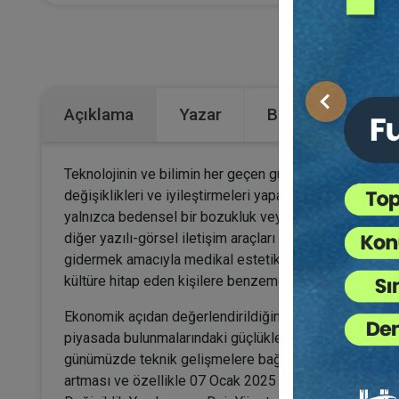
Kateg
Önceki
Açıklama
Yazar
Bu Kitap İçin Kaç
Teknolojinin ve bilimin her geçen gün ilerlemesi, tıp d
değişiklikleri ve iyileştirmeleri yapabilmelerine imkâ
yalnızca bedensel bir bozukluk veya anomali söz kon
diğer yazılı-görsel iletişim araçları tarafından toplum 
gidermek amacıyla medikal estetik müdahalelere yönel
kültüre hitap eden kişilere benzemek, daha güzel görü
Ekonomik açıdan değerlendirildiğinde, geçmişte medika
piyasada bulunmalarındaki güçlükler nedeniyle bu müda
günümüzde teknik gelişmelere bağlı olarak ameliyat v
artması ve özellikle 07 Ocak 2025 tarihli 32775 sayılı