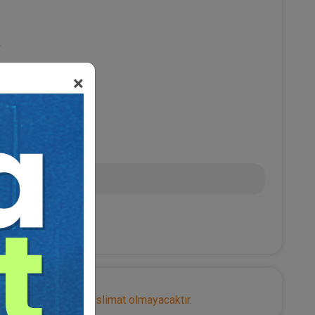
R
×
L
nize herhangi bir teslimat olmayacaktır.