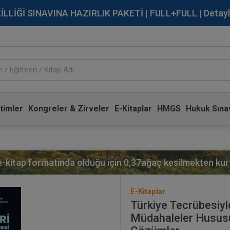
İĞİ SINAVINA HAZIRLIK PAKETİ | FULL+FULL | Detaylı Bi
timler
Kongreler & Zirveler
E-Kitaplar
HMGS
Hukuk Sınav
 e-kitap formatında olduğu için
0,37
ağaç kesilmekten kurt
E-Kitaplar
Türkiye Tecrübesiyl
Müdahaleler Hususu