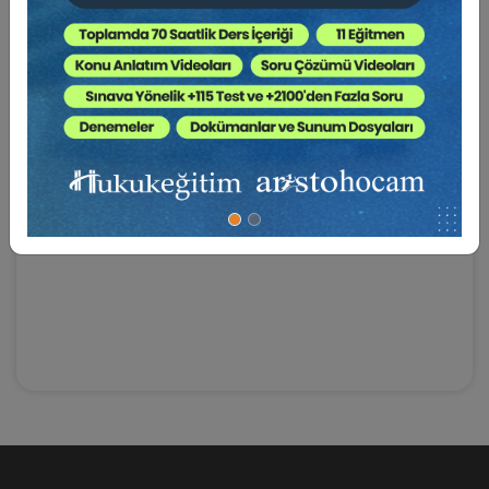
Hukuk Mesleklerine Giriş Sınavı ve diğer hukuk
sınavlarındaki baş kaynağınız AristoHocam hakkında
daha fazla bilgi almak için:
http://aristohocam/anasayfa