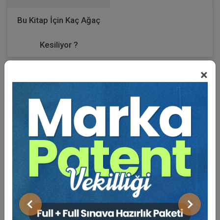
Bu Kitap İçin Kaç Ağaç
Kesiliyor ?
×
Konu Anlatımlı
250 Çözümlü Soru & 7 Branş Denemesi
Aristohocam HMGS sınavlara hazırlık kitapları serimizin
Medeni Hukuk alanına ilişkin işbu kitabında;
- Medeni hukukun Giriş, Kişiler, Aile, Eşya ve Miras
hukuku alt dalları hakkında konu anlatımına yer verilmiş,
- Her konu başlığı için çözümlü sorular eklenmiş ve
- 7 adet branş denemesi hazırlanmıştır.
Önceki
Sonraki