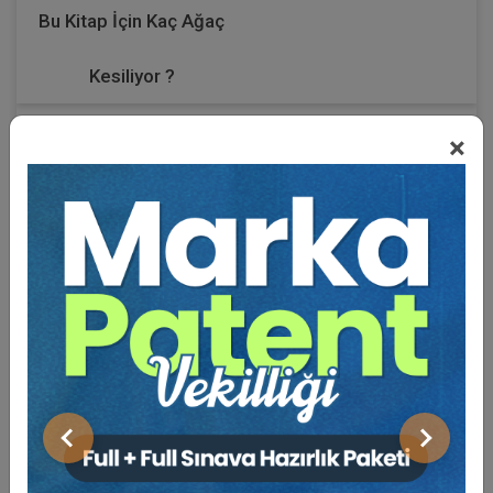
Bu Kitap İçin Kaç Ağaç
Kesiliyor ?
×
Sosyal medya, 21. yüzyılın en etkili iletişim ve etkileşim
araçlarından biri haline gelmiştir. Artık yalnızca bireyler
değil, şirketler, markalar ve kamu kurumları da sosyal
medya platformlarını aktif birer mecra olarak
kullanmakta; düşüncelerini, projelerini, ürün ve
hizmetlerini bu kanallar üzerinden milyonlarca kişiye
ulaştırmaktadır. Ancak bu hızlı iletişim ortamı,
beraberinde önemli hukuki riskleri ve sorumlulukları da
getirmektedir.
Bu kitap, özellikle içerik üreticilerinin ve sosyal medya
kullanıcılarının karşılaşabilecekleri hukuki riskleri
Önceki
Sonraki
öngörmeleri, haklarını ve yükümlülüklerini bilmeleri
amacıyla hazırlanmıştır. Amaç, okurun yalnızca yasal