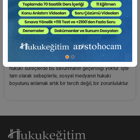
düzenlemeleri öğrenmesi değil; aynı zamanda
karşılaşabileceği somut durumlarda doğru adımları
atabilmesi için pratik bir rehber sunmaktır.
Sosyal medyada ortaya çıkan hukuki uyuşmazlıklar
büyük ölçüde bilgisizlikten kaynaklanmaktadır. Gerek
kişilik haklarının ihlali gerek telif hakkı sorunları gerekse
vergi ve sözleşme yükümlülükleri; çoğu zaman “ben
bilmiyordum” cümlesi ile açıklanmaya çalışılsa da,
hukuki süreçlerde bu savunmanın geçerliliği yoktur. İşte
tam olarak sebeplerle, sosyal medyanın hukuki
boyutunu anlamak artık bir tercih değil, bir zorunluluktur.