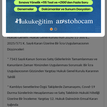
Oluşan Usuli Kazanılmış Hak İlkesinin Sınırları: Yargıtay 12. Hukuk
Dairesi’nin 2025/6258 K. Sayılı İlamı Işığında Bir İnceleme
* Türk İcra İflas Hukukunda Güncel Meseleler: Yargıtay 6. Hukuk
Dairesi Kararları Işığında Bir Değerlendirme
* Rehne Başvuru Zorunluluğu İle Aleyhe Bozma Yasağı Arasındaki
Hukuki Gerilim: Hukuk Genel Kurulu'nun 2024/11-300 E.,
2025/571 K. Sayılı Kararı Üzerine Bir İcra Uygulamacısının
Düşünceleri
* 7343 Sayılı Kanun Sonrası Satış Giderlerinin Tamamlanması ve
Kanunların Zaman Yönünden Uygulanması Sorunsalı: Bir İcra
Uygulayıcısının Gözünden Yargıtay Hukuk Genel Kurulu Kararının
Tahlili
* Kambiyo Senetlerine Özgü Takiplerde Zamanaşımı, Covıd-19
Durma Sürelerinin Hesaplanması ve Satış Talebinin Hukuki Niteliği
Üzerine Bir İnceleme: Yargıtay 12. Hukuk Dairesinin Emsal Kararı
Işığında