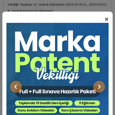
Niteliği: Yargıtay 12. Hukuk Dairesinin 2025/6743 E., 2025/6141
K. Sayılı Kararının İncelenmesi
×
* İcra Hukukunda “Haczin İhyası” Sorunsalı ve İİK Madde 40
Kapsamında Üçüncü Kişilerin Müktesep Haklarının Korunması
* Yabancı İflas Kararlarının Tanınmasında Kamu Düzeni Engeli: Bir
Yargıtay Kararı İncelemesi
* Elektronik İhalelerde İrade Sakatlığı İddiası ve Maddi Hata
Teorisi: Sistemsel Onay Mekanizmasının Hukuki Bağlayıcılığı
Üzerine Bir İnceleme (Yargıtay 12. HD. 2025/6612 K.)
* Konkordato Mühleti İçinde İşçi Alacaklarının Hukuki Rejimi ve
İİK Md. 206 Kapsamında “Bir Yıllık Süre” Şartının
Önceki
Sonraki
Değerlendirilmesi
* Haciz İhbarnamesine Gerçeğe Aykırı İtiraz Sebebiyle Tazminat
Sorumluluğu (İİK M. 89/4) ve Bozma Kararına Uyma Neticesinde