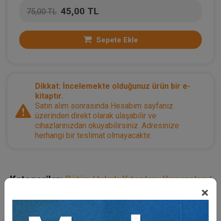
45,00 TL
75,00 TL
Sepete Ekle
Dikkat: İncelemekte olduğunuz ürün bir e-
kitaptır.
Satın alım sonrasında Hesabım sayfanız
üzerinden direkt olarak ulaşabilir ve
cihazlarınızdan okuyabilirsiniz. Adresinize
herhangi bir teslimat olmayacaktır.
Kategoriler:
Bütün Hukuk Kitapları
,
Kongreler /
×
Sempozyumlar
,
Borçlar Hukuku