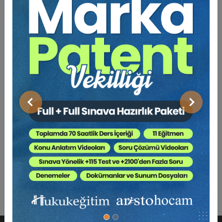
Açıklama
Yazar
Bu Kitap İçin Kaç Ağaç
Kesiliyor ?
Ülkemizde son birkaç yıldır yaşanan yüksek enflasyon
nedeniyle paranın alım gücü olağanüstü derecede
düşmüştür. Bu durum, çalışanların hâlihazırda almakta
Önceki
Sonraki
oldukları düşük ücretler üzerinden yapılacak tazminat
hesaplarının gerçek zararı karşılamamasına yol
açmaktadır. Bu nedenle, enflasyon koşulları dikkate
alınarak farklı bir hesaplama yöntemi uygulanması
gerekmektedir.