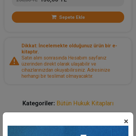
Sepete Ekle
Dikkat: İncelemekte olduğunuz ürün bir e-
kitaptır.
Satın alım sonrasında Hesabım sayfanız
üzerinden direkt olarak ulaşabilir ve
cihazlarınızdan okuyabilirsiniz. Adresinize
herhangi bir teslimat olmayacaktır.
Kategoriler:
Bütün Hukuk Kitapları
×
Açıklama
Yazar
Bu Kitap İçin Kaç Ağaç