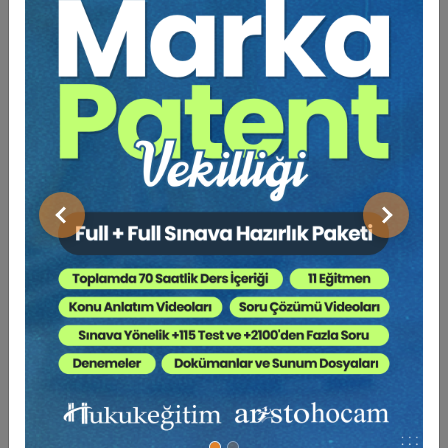
Kesiliyor ?
İstanbul Adalet Rotası;
Beyoğlu-Pera-Galata ve Tarihi Yarımada
ekseninde uzanan, 27 duraklı bir rotadır. Yaklaşık 8 km
ve 110 dakika süren tematik bir yürüyüştür.
Bu rota, hukuk ve adaletin yalnızca adliye binaları
Önceki
Sonraki
ve mahkeme salonlarında değil; sokaklarda, eski
yapılarda, yıkılmış ya da işlevi değişmiş mekânlarda da
iz bıraktığını gösterir.
İstanbul’u yaşayan bir arşiv olarak ele alır.
Hukuk ve adaletin şehirde bıraktığı tarihsel, mimari
ve toplumsal izleri görünür kılmayı amaçlar.