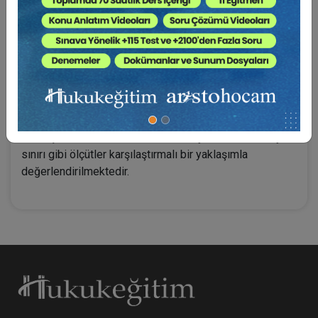
ele almaktadır. Özellikle arsa sahibinin kendisi ve
ailesinin kullanım amacı dışında birden fazla bağımsız
bölüm elde ettiği durumlarda, sözleşmenin tüketici
işlemi niteliğini koruyup korumadığı hem öğretide hem
de yargı uygulamasında tartışma konusu olmaktadır. Bu
kapsamda öncelikle TKHK m. 3’te yer alan tüketici ve
tüketici işlemi kavramları sistematik olarak
incelenmekte; ardından amaç kriteri, süreklilik kriteri,
kazanç elde etme amacı ve ticari veya mesleki faaliyet
sınırı gibi ölçütler karşılaştırmalı bir yaklaşımla
değerlendirilmektedir.