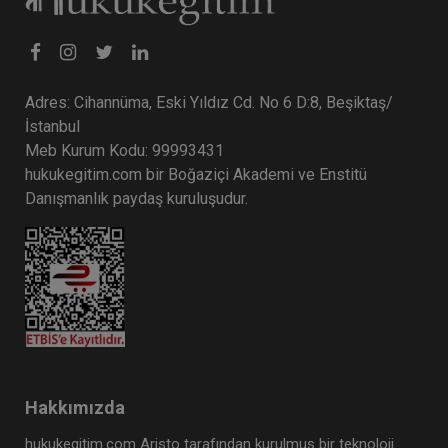
Adres: Cihannüma, Eski Yıldız Cd. No 6 D:8, Beşiktaş/
İstanbul
Meb Kurum Kodu: 99993431
hukukegitim.com bir Boğaziçi Akademi ve Enstitü
Danışmanlık paydaş kuruluşudur.
Hakkımızda
hukukegitim.com Aristo tarafından kurulmuş bir teknoloji