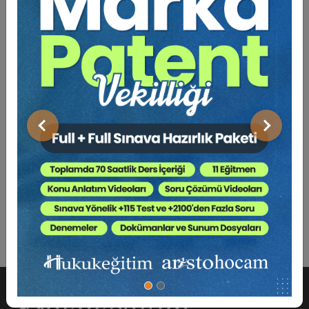
Açıklama
Yazar
Bu Kitap İçin Kaç Ağaç
Kesiliyor ?
Tebliğ konumuzda, 7392 sayılı "Tüketicinin Korunması
Hakkında Kanun ile Kat Mülkiyeti Kanununda Değişiklik
Önceki
Sonraki
Yapılmasına Dair Kanun" ile Tüketicinin Korunması
Hakkında Kanun'da yapılan değişiklikler uyarınca, devreli
tatil sistemlerine ilişkin hüküm ve sonuçlar ile yeni
hüküm düzenlenmesi gereken halleri irdeleyeceğiz.