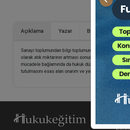
Önceki
Kategoriler:
B
Açıklama
Yazar
Bu Kitap İçin Kaç
Sanayi toplumundan bilgi toplumuna geçiş süreciyle bir
olarak atık miktarının artması sonucunu doğurmuştur. Bu
mücadele bağlamında da hukuk düzenlerini yeni çözüm ar
tutulmasını esas alan onarım ve yeniden kullanım odaklı 
Hakk