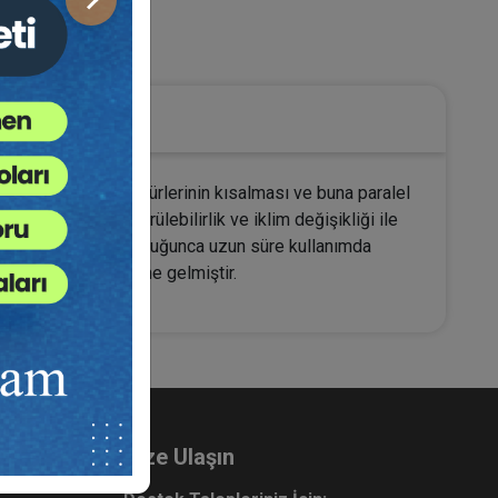
Sonraki
üketici Hukuku
larının kullanım ömürlerinin kısalması ve buna paralel
; çevresel sürdürülebilirlik ve iklim değişikliği ile
i, malların mümkün olduğunca uzun süre kullanımda
rlarından biri hâline gelmiştir.
Bize Ulaşın