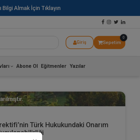
lgi Almak İçin Tıklayın
0
Sepetim
Giriş
ları
Abone Ol
Eğitmenler
Yazılar
rılmıştır.
ektifi’nin Türk Hukukundaki Onarım
gulanabilirliği