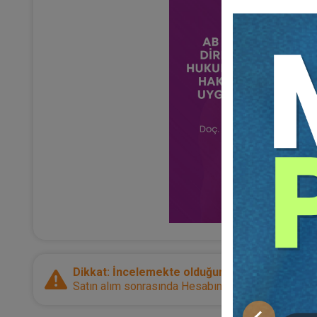
Dikkat: İncelemekte olduğunuz ürün bir e-kitap
Satın alım sonrasında Hesabım sayfanız üzerinden d