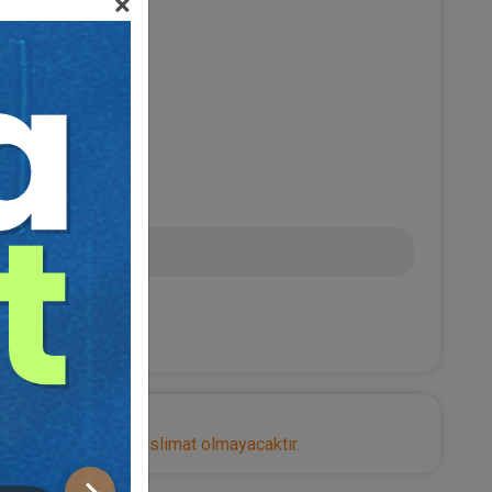
×
ÜTÇÜ
L
nize herhangi bir teslimat olmayacaktır.