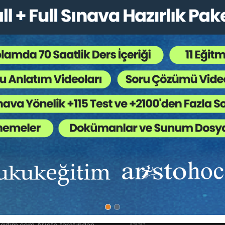
ütün Hukuk Kitapları
,
Kongreler / Sempozyumlar
,
T
 Ağaç Kesiliyor ?
likte tüketim kalıplarında yaşanan dönüşüm, dayanıklı tüketim mal
 gelişme, yalnızca ekonomik ve sosyal etkiler yaratmakla kalmamış
ayışlarına yöneltmiştir. Özellikle “kullan-at” anlayışının yerin
bir yaklaşımın alması, çağdaş tüketici politikalarının merkezî unsu
ımızda
Diğer Menü