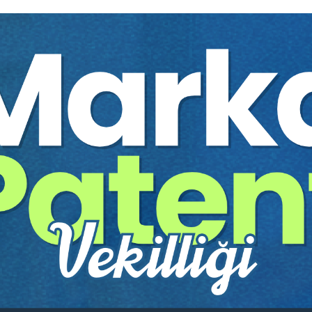
Yayınevi:
Aristo Yayınevi
Yazar:
Doç. Dr. Selin Sert S
Sayfa Sayısı:
28
Yayın Tarihi:
06.06.2026
Baskı:
1
Tür:
E-kitap
Basılı Olsaydı Fiyatı:
75,00
45,00 T
75,00 TL
Sepete Ekle
tır.
irekt olarak ulaşabilir ve cihazlarınızdan okuyabilirsiniz. Adresi