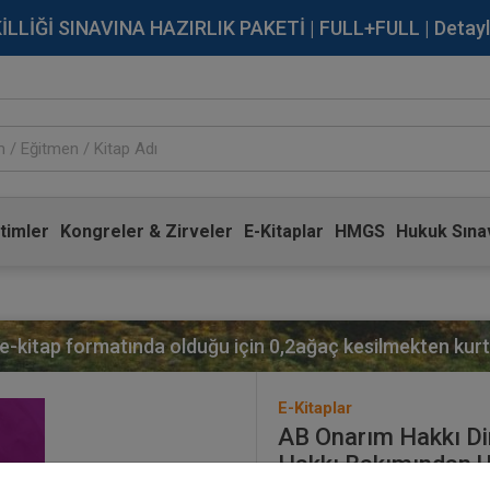
İĞİ SINAVINA HAZIRLIK PAKETİ | FULL+FULL | Detaylı Bi
timler
Kongreler & Zirveler
E-Kitaplar
HMGS
Hukuk Sınav
 e-kitap formatında olduğu için
0,2
ağaç kesilmekten kurta
E-Kitaplar
AB Onarım Hakkı Dir
Hakkı Bakımından Uy