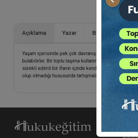
Önceki
Kategoriler:
B
Açıklama
Yazar
Bu Kitap İçin Kaç
Yaşam içerisinde pek çok davranışımızın hukuki sonuç
bulabilirler. Bir toplu taşıma kullanmak için durakta
sürekli edimli bir ifanın içinde kendini buluvermesi ya 
olup olmadığı hususunda tartışmalara yol açmıştır.
Hakk