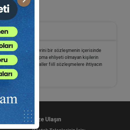
Sonraki
üketici Hukuku
da insanlar kendilerini bir sözleşmenin içerisinde
esidir. Sözleşme yapma ehliyeti olmayan kişilerin
 olabilir. Tüm bu haller fiilî sözleşmelere ihtiyacın
Bize Ulaşın