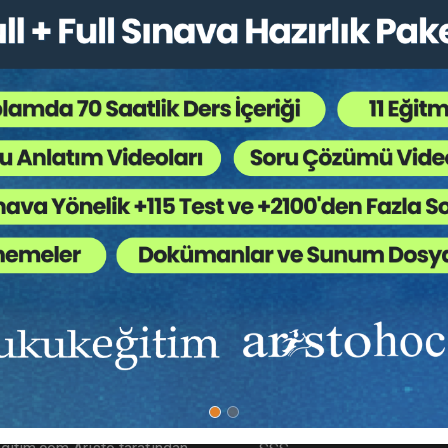
ütün Hukuk Kitapları
,
Kongreler / Sempozyumlar
,
T
 Ağaç Kesiliyor ?
ları olabilmektedir. Bazen sözleşme yapma düşüncesi olmaksızın 
 beklemek ya da otoparka araba çekmek bunlardan sadece birkaç tan
da edimin geri verilmesinin artık imkânsız olduğu haller söz konusu
ımızda
Diğer Menü