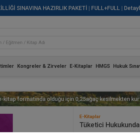
İĞİ SINAVINA HAZIRLIK PAKETİ | FULL+FULL | Detaylı Bi
timler
Kongreler & Zirveler
E-Kitaplar
HMGS
Hukuk Sınav
 e-kitap formatında olduğu için
0,25
ağaç kesilmekten kurt
E-Kitaplar
Tüketici Hukukunda 
Yayınevi:
Aristo Yayınevi