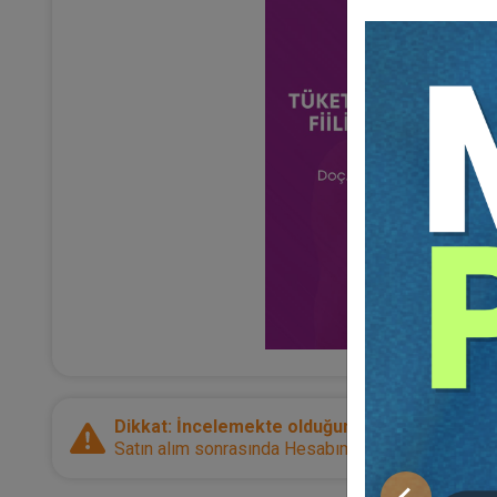
Dikkat: İncelemekte olduğunuz ürün bir e-kitap
Satın alım sonrasında Hesabım sayfanız üzerinden d