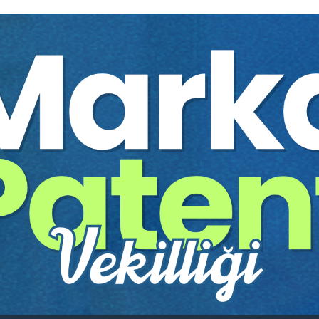
Yazar:
Doç. Dr. Yasemin DU
Sayfa Sayısı:
34
Yayın Tarihi:
06.06.2026
Baskı:
1
Tür:
E-kitap
Basılı Olsaydı Fiyatı:
75,00
45,00 T
75,00 TL
Sepete Ekle
tır.
irekt olarak ulaşabilir ve cihazlarınızdan okuyabilirsiniz. Adresi