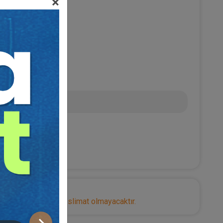
×
RAK
L
nize herhangi bir teslimat olmayacaktır.