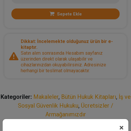
Sepete Ekle
Dikkat: İncelemekte olduğunuz ürün bir e-
kitaptır.
Satın alım sonrasında Hesabım sayfanız
üzerinden direkt olarak ulaşabilir ve
cihazlarınızdan okuyabilirsiniz. Adresinize
herhangi bir teslimat olmayacaktır.
Kategoriler:
Makaleler
,
Bütün Hukuk Kitapları
,
İş ve
Sosyal Güvenlik Hukuku
,
Ücretsizler /
Armağanımızdır
×
Açıklama
Yazar