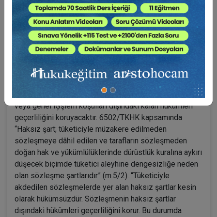
Hukuka aykırılık sadece olayın tipine bağlı değil, aynı
zamanda tarafların iradelerine, niyetlerine de bağlıdır.
Hukuka aykırılık, kişinin hukuk düzenine, kanuna, ahlâka
ve âdaba aykırı işlem yapmasına dönük temayülüne ve
içgüdüsü ile ilintilidir. Şartın imkânsızlığı veya hukuka
aykırılığı hâlinde, sözleşmenin geçersizliğine
gidilebileceği gibi; haksız şartlarda olduğu üzere,
sözleşmenin taşıdığı ve yazılmamış sayılan haksız şart
veya genel iĢşlem koşulları dışındaki kalan hükümleri
geçerliliğini koruyacaktır. 6502/TKHK kapsamında
“Haksız şart; tüketiciyle müzakere edilmeden
sözleşmeye dâhil edilen ve tarafların sözleşmeden
doğan hak ve yükümlülüklerinde dürüstlük kuralına aykırı
düşecek biçimde tüketici aleyhine dengesizliğe neden
olan sözleşme şartlarıdır” (m.5/2). “Tüketiciyle
akdedilen sözleşmelerde yer alan haksız şartlar kesin
olarak hükümsüzdür. Sözleşmenin haksız şartlar
dışındaki hükümleri geçerliliğini korur. Bu durumda