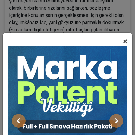
şart geçerli kabul edilmeyecektir. Taraflar karşılıklı
olarak, birbirlerine rızalarını sağlarken, sözleşme
içeriğine konulan şartın gerçekleşmesi için gerekli olan
olay, imkânsız ise, yani gökyüzüne parmakla dokunmak
(Si caelum digito tetigeris) gibi; başlangıçtan itibaren
imkânsızlık hâli varsa; başlangıçtan itibaren olayın
×
gerçekleĢmeyeceği açıklık kazandığı için, herhangi bir
kuşkuya yer kalmamaktadır. Bu durumda, şartı koyan
tarafın, aslında sözleşme ile bağlanmayı istemediği
anlaşılacaktır. İmkânsızlık sadece mutlak bir imkânsızlık
hâlinden ibaret değildir. Olağanüstü denilebilecek
imkânları kullanmakla üstesinden gelinemeyen olay da,
imkânsız bir beklenti olacaktır. İmkânsızlık, mücbir
sebep hâli gibi görecelidir. Bozucu şarta bağlı bir askı
durumunda (condition suspensive), yani gerçekleşeceği
şüpheli bir duruma bağlı olaya karşılık; gerçekleşmesi
mümkün olan bir olayda (Si non caelum digito tetigeris),
borç ihtimallerin gerçekleşme olasılığına bağlanmış
Önceki
Sonraki
değildir.