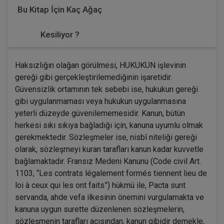
Bu Kitap İçin Kaç Ağaç
Kesiliyor ?
Haksızlığın olağan görülmesi, HUKUKUN işlevinin
gereği gibi gerçekleştirilemediğinin işaretidir.
Güvensizlik ortamının tek sebebi ise, hukukun gereği
gibi uygulanmaması veya hukukun uygulanmasına
yeterli düzeyde güvenilememesidir. Kanun, bütün
herkesi sıkı sıkıya bağladığı için, kanuna uyumlu olmak
gerekmektedir. Sözleşmeler ise, nisbî niteliği gereği
olarak, sözleşmeyi kuran tarafları kanun kadar kuvvetle
bağlamaktadır. Fransız Medeni Kanunu (Code civil Art.
1103, “Les contrats légalement formés tiennent lieu de
loi à ceux qui les ont faits”) hükmü ile, Pacta sunt
servanda, ahde vefa ilkesinin önemini vurgulamakta ve
kanuna uygun surette düzenlenen sözleşmelerin,
sözleşmenin tarafları açısından, kanun gibidir demekle,