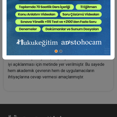
sistemleri doğmuştur. Ayrıca Ücret konusunda en
önemli yer tutan “
Götürü Ücret
” , tespiti, şartları ve
uygulanma biçimi açısından önem arz etmektedir. Aynı
zamanda inşaat pazarında en çok kendisine başvurulan
bir ücret çeşididir. Bu öneminden dolayı çalışmamızın
önemli bir bölümünü ayırmış bulunmaktayız.
Eser sözleşmesinde ücret, bilimsel olarak
açıklanmasının yanı sıra güncel Yargı kararları ile de
desteklenmiştir. Öyle ki, birçok yeni karar konunun daha
iyi açıklanması için metinde yer verilmiştir. Bu sayede
hem akademik çevrenin hem de uygulamacıların
ihtiyaçlarına cevap vermesi amaçlanmıştır.