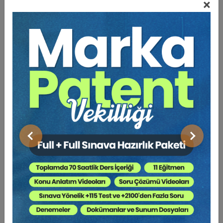
×
Bu Kitap İçin Kaç Ağaç
Kesiliyor ?
İnternet hayatın her alanını etkilemektedir. Gün geçtikçe
İnternet'e bağlanan kişilerin sayısı artmaktadır. Pek çok
alanda yararlanılan İnternet'ten ticarette de
yararlanılmaktadır. İnternet'te herhangi bir çalışma saati
veya işyeri ile sınırı olmaksızın gerçekleşen ticaret,
işletmelerin giderek daha fazla ilgisini çekmektedir.
Elektronik ticaretin yükselişi ve teknolojideki ilerlemeler
Önceki
Sonraki
yeni ödeme sistemlerinin kullanımını başlatmıştır. Bu
makalede elektronik ödeme yöntemleri genel olarak
değerlendirdikten sonra elektronik paranın bir çeşidi
olan sanal paranın en bilinen örneklerini oluşturan
Bitcoin ve Linden Doları incelenmektedir. Çalışmada
elektronik paranın avantaj ve dezavantajları ve konu ile
ilgili öneriler dünyadaki ve Türkiye'deki uygulamalar