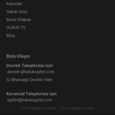
Kuponlar
Hukuk Oyun
Basılı Kitaplar
HUKUK TV
Blog
Bize Ulaşın
Destek Talepleriniz İçin:
destek @hukukegitim.com
Whatsapp Destek Hattı
Kurumsal Talepleriniz İçin:
egitim@hukukegitim.com
KVKK Aydınlatma Metni
İade ve Değişim Şartları