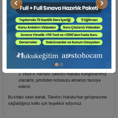
Kongre alanında ve sonunda yaptığımız anketlerde,
Önceki
Sonraki
gelenlerin mutlu ve katılmaktan memnun olduğunu
görmemiz, doğru yolda yürüdüğümüze işaret
ederek
“tüketici hukukunu geliştirmek”
adına daha
hızlı ve aktif çalışmamız hususunda bizleri
kamçılamaktadır.
Hepsi birbirinden değerli tebliğcilerimizin sundukları bu
güzel tebliğleri, değerli bilgilerinize sunuyoruz.
Tüketici Hukuku Kongremizde de sizleri aramızda
görmek isteriz. Unutmayın, her sene Kasım ayının
3. veya 4. Haftası Tüketici Hukuku Kongrelerimiz
olacaktır, şimdiden notunuzu almanızı tavsiye
ederiz.
Bu kitabı satın alarak, Tüketici Hukuku'nun gelişmesine
sağladığınız katkı için teşekkür ediyoruz.