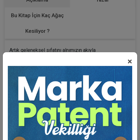
Bu Kitap İçin Kaç Ağaç
Kesiliyor ?
Artık geleneksel sıfatını alnımızın akıyla
taşıyabileceğimiz tüketici hukuku
×
kongrelerinin
altıncısında
sunulan tebliğ metinleri ve
makalelerden oluşan işbu kitapta da aynen kongrede
olduğu gibi konular
“sektörel bazda”
ele alınmıştır. İlk
defa Enstitü tarafından yapılan bu sektörel tasnif
herkesçe sevilmiş ve ilgi görmüştür. Bu bakımdan bu
yöntem diğer bütün projelerimize de sirayet etmiş
durumdadır.
Kongre'de tüketici hukukunun teorisi ve pratiği eşit
ağırlıkta işlenmeye çalışılmıştır.