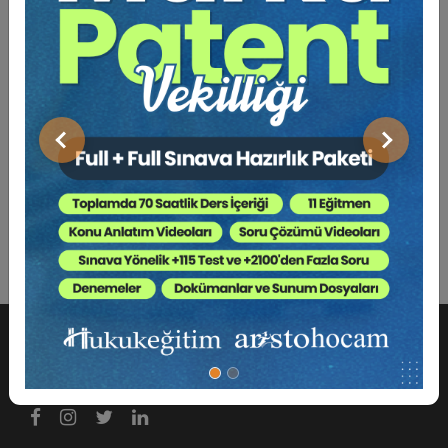
Bu Kitap İçin Kaç Ağaç
Kesiliyor ?
Önceki
Sonraki
En Güncel Sorular, 2017 Anayasa Değişikliği, ÖSYM Baz
Alınarak Hazırlanmış Soru Bankası, Ortaöğretim, Ön
Lisans, Lisans...