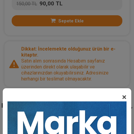
90,00 TL
150,00 TL
Sepete Ekle
Dikkat: İncelemekte olduğunuz ürün bir e-
kitaptır.
Satın alım sonrasında Hesabım sayfanız
üzerinden direkt olarak ulaşabilir ve
cihazlarınızdan okuyabilirsiniz. Adresinize
herhangi bir teslimat olmayacaktır.
×
Kategoriler:
Bütün Hukuk Kitapları
,
Sınav Kitapları
,
Anayasa Hukuku
Açıklama
Yazar