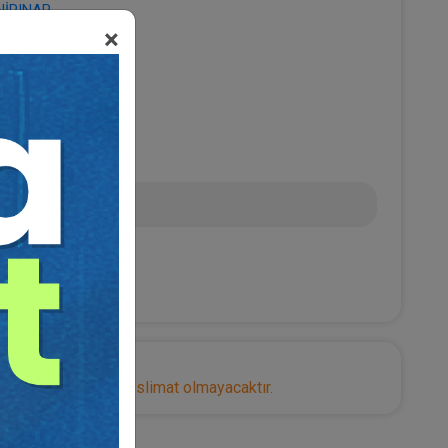
NİPINAR
×
0
 TL
nize herhangi bir teslimat olmayacaktır.