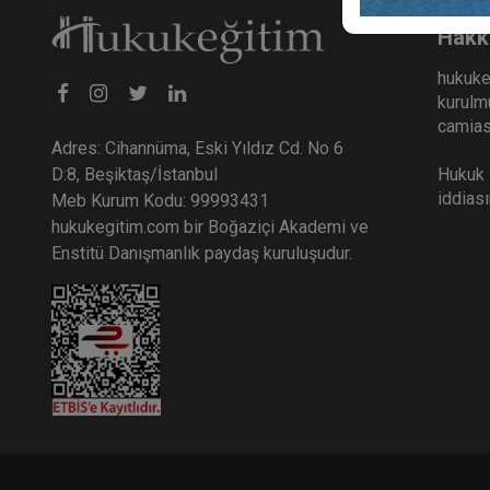
Hakk
hukuke
kurulmu
camiası
Adres: Cihannüma, Eski Yıldız Cd. No 6
Hukuk E
D:8, Beşiktaş/İstanbul
iddias
Meb Kurum Kodu: 99993431
hukukegitim.com bir Boğaziçi Akademi ve
Enstitü Danışmanlık paydaş kuruluşudur.