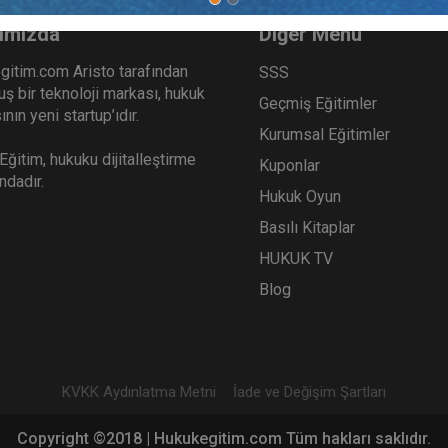
ımızda
Diğer Menü
gitim.com Aristo tarafından
SSS
ş bir teknoloji markası, hukuk
Geçmiş Eğitimler
nın yeni startup’ıdır.
Kurumsal Eğitimler
ğitim, hukuku dijitalleştirme
Kuponlar
ındadır.
Hukuk Oyun
Basılı Kitaplar
HUKUK TV
Blog
KVKK Aydınlatma Metni
İade ve Değişim Şartları
Copyright ©2018 | Hukukegitim.com Tüm hakları saklıdır.