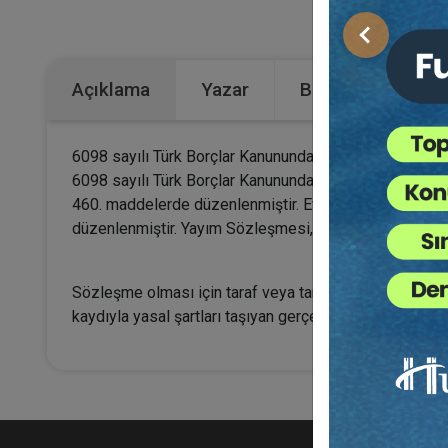
Kategorile
Önceki
Açıklama
Yazar
Bu Kitap İçin Kaç
6098 sayılı Türk Borçlar Kanununda düzenlenen hizmet söz
6098 sayılı Türk Borçlar Kanununda, Genel Hizmet Söz
460. maddelerde düzenlenmiştir. Evde Hizmet Sözleş
düzenlenmiştir. Yayım Sözleşmesi, 6098 sy. TBK. 487
Sözleşme olması için taraf veya tarafların olması gerek
kaydıyla yasal şartları taşıyan gerçek ve tüzel kişiler 