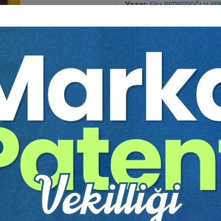
Yazar:
Filiz BERBEROĞLU YE
Sayfa Sayısı:
456
Yayın Tarihi:
01.05.2019
Baskı:
1
Tür:
E-kitap
Basılı Olsaydı Fiyatı:
600,0
360,00
600,00 TL
Sepete Ekle
tır.
irekt olarak ulaşabilir ve cihazlarınızdan okuyabilirsiniz. Adresi