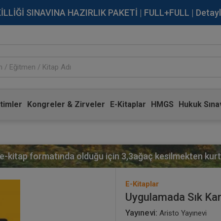
İĞİ SINAVINA HAZIRLIK PAKETİ | FULL+FULL | Detaylı Bi
timler
Kongreler & Zirveler
E-Kitaplar
HMGS
Hukuk Sınav
 e-kitap formatında olduğu için
3,3
ağaç kesilmekten kurta
E-Kitaplar
Uygulamada Sık Kar
Yayınevi:
Aristo Yayınevi