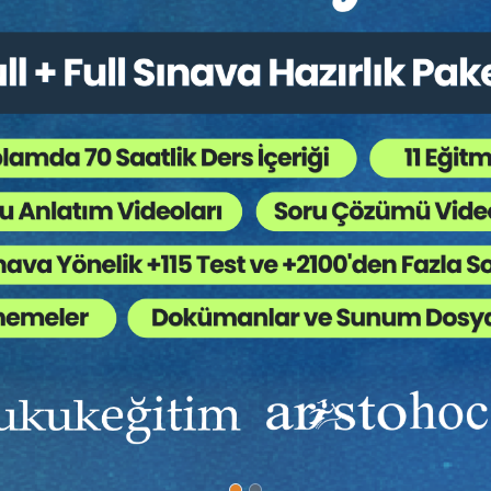
r:
Bütün Hukuk Kitapları
,
Borçlar Hukuku
,
Sözleşme
 Ağaç Kesiliyor ?
leşmelerinin genel nitelikleri ve birbirlerinden ayırt edici özelli
leşmesi, 6098 sy. TBK. m. 393 – 447. maddelerde düzenlenmişti
mesi, 6098 sy. TBK. 461 – 469. maddelerde düzenlenmiştir. Ese
 – 501. maddelerde düzenlenmiştir. Vekâlet Sözleşmesi, 6098 sy
ir. Sözleşme özgürlüğü ile taraflar ahlaka, adaba, genel hukuk ku
sözleşme yapabilir.