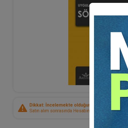
Dikkat: İncelemekte olduğunuz ürün bir e-kitap
Satın alım sonrasında Hesabım sayfanız üzerinden d