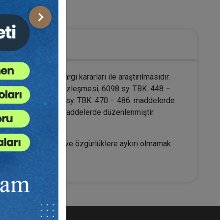
ler Hukuku
Sonraki
klerinin Yüksek Yargı kararları ile araştırılmasıdır.
r. Pazarlamacılık Sözleşmesi, 6098 sy. TBK. 448 –
r Sözleşmesi, 6098 sy. TBK. 470 – 486. maddelerde
. TBK. 502 – 514. maddelerde düzenlenmiştir.
ralları ile temel hak ve özgürlüklere aykırı olmamak