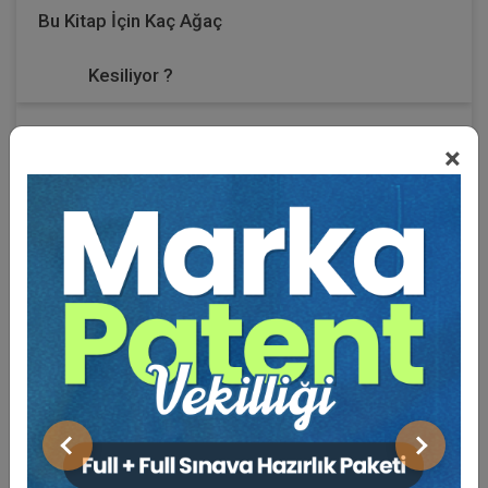
Bu Kitap İçin Kaç Ağaç
Kesiliyor ?
6102 sayılı Türk Ticaret Kanunu'nun 6. Kitabında sigorta
×
hukuku ile ilgili mevzuat sıralı olarak her madde
çalışmaya alınmış, ancak en çok rastlanan dava konusu
uyuşmazlıklarla ilgili olarak maddeden hemen sonra,
örnek kararlarla ilgili maddenin içeriği ile sigorta tahkim
kurulunun araştırma ve inceleme esasları incelenmiştir.
En son ve en güncel yüksek yargı kararları titizlikle
araştırılmış ve çalışmaya alınmıştır. Sigorta hukuku 6102
sayılı Türk Ticaret Kanunu'nun 6. kitabında 1401 ve
devamı maddelerinde, zorunlu sorumluluk sigortası ise
1483 ve devamı maddelerinde düzenlenmiştir. İlgili
Önceki
Sonraki
Yasal maddeler sıralı olarak incelenmiş olup,