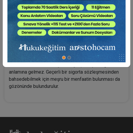
uygulamada en çok rastlanan maddelerle ilgili İçtihatlar
çalışmaya alınmıştır.
TTK hükümlerine göre sigorta sözleşmeleri şekle tabi
olmayan sözleşmelerdendir. Sigorta poliçesi,
sözleşmenin yapılmasından sonra düzenlenen ve
sözleşmenin yapıldığını gösteren bir belgedir. Sıhhat
şartı değildir. Sigortalının sözleşmede imzasının
bulunmaması ise sözleşmenin gerçekleşmediği
anlamına gelmez. Geçerli bir sigorta sözleşmesinden
bahsedebilmek için meşru bir menfaatin bulunması da
gözönünde bulundurulur.