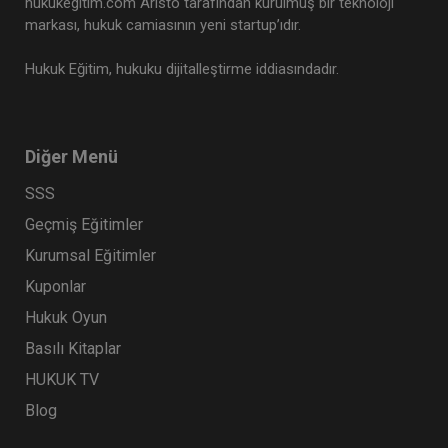
hukukegitim.com Aristo tarafından kurulmuş bir teknoloji
markası, hukuk camiasının yeni startup’ıdır.
Hukuk Eğitim, hukuku dijitalleştirme iddiasındadır.
Diğer Menü
SSS
Geçmiş Eğitimler
Kurumsal Eğitimler
Kuponlar
Hukuk Oyun
Basılı Kitaplar
HUKUK TV
Blog