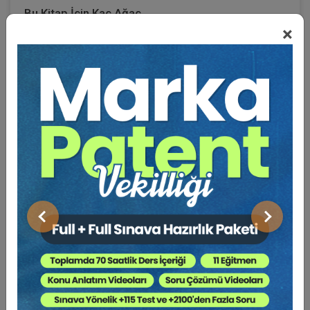
Bu Kitap İçin Kaç Ağaç
×
Kesiliyor ?
Uzlaştırma ceza hukukunda hukuki, insani boyutları
bulunan iletişim odaklı bir süreçtir. Gerek 5271 sayılı
Ceza Muhakemesi Kanunu gerekse hakkında çıkartılan
yönetmelikle bütün ayrıntıları düzenlenmeye çalışılmış,
çok sayıda çalışmaya konu olmuş ve olacak uzlaştırma
işlemlerinin Cumhuriyet Başsavcılığı bünyesinde
uzlaştırma bürolarınca yürütülmesi gerekmektedir. Bu
bürolara bağlı olarak ise çok sayıda uzlaştırmacı görev
almıştır. Adalet Bakanlığı bu bürolarda çalışmak üzere,
Önceki
Sonraki
çok sayıda uzlaştırmacı adayını sınava almaktadır. Bu
çalışma bu sınava yönelik olarak hazırlanmıştır.
Çalışma kitabının hazırlanışında, bakanlığımızın internet
sitesinde yer alan kitap esas alınmıştır.