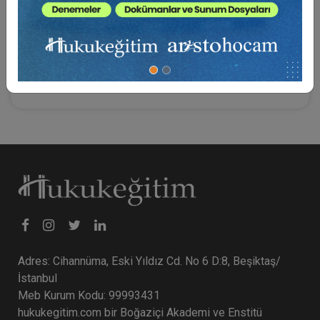
Kitap, çokça tekrarlardan oluşmaktadır. Esas olarak aynı
konunun farklı uzmanlarca, farklı bakış açılarıyla
değerlendirme şekli gibi görünmektedir. Soru hazırlama
açısından kitap bütünlüğü korunmak istenmiştir.
Adres: Cihannüma, Eski Yıldız Cd. No 6 D:8, Beşiktaş/
İstanbul
Meb Kurum Kodu: 99993431
hukukegitim.com bir Boğaziçi Akademi ve Enstitü