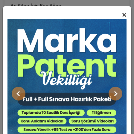
Bu Kitap İçin Kaç Ağaç
×
Kesiliyor ?
Kendi alanında tek ve hiçbir kanun değişikliğinden
etkilenmeme iddiasındaki bu çalışma, sadece
hukukçular için değil, hukukla ilgilenen herkes için bir
rehber olarak hazırlanmıştır.
Çalışmanın amacı daha önce yapılmamış olanı yapmak
ve ceza davalarında yargılama organlarının her bir suç
açısından ispata ve sübuta esas aldığı deilller için liste
oluşturmaktır. Ceza hukuku alanında esas olarak
Önceki
Sonraki
serbest delil ilkesi geçerli olmakla birlikte bazı suçlar
niteliği gereği ancak bazı delillerle ispatlanabilir
niteliktedir. Çalışma bu amacı tamamlamıştır.
İspat, Türk Dil Kurumu sözlüğünde, tanıt ve kanıt