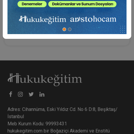
göstererek bir şeyin gerçek yönünün ortaya çıkarma,
kanıtlama, tanıtlama; sübut ise, gerçekleşme, şüpheye
yer bırakmayacak şekilde ortaya çıkma olarak
tanımlanmıştır. Çalışma bu iki kavram üzerinde
yoğunlaşmaktadır.
Adres: Cihannüma, Eski Yıldız Cd. No 6 D:8, Beşiktaş/
İstanbul
Meb Kurum Kodu: 99993431
hukukegitim.com bir Boğaziçi Akademi ve Enstitü