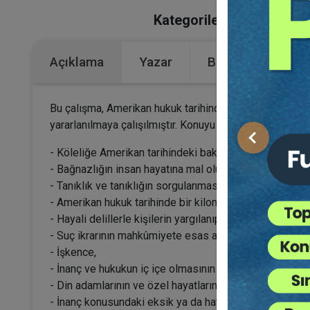
Kategoriler:
Bütün Hukuk 
Açıklama
Yazar
Bu Kitap İçin Kaç
Bu çalışma, Amerikan hukuk tarihinden önemli bir sayfa
yararlanılmaya çalışılmıştır. Konuyu incelediğimiz sı
Önceki
- Köleliğe Amerikan tarihindeki bakış,
- Bağnazlığın insan hayatına mal oluşu,
- Tanıklık ve tanıklığın sorgulanması,
- Amerikan hukuk tarihinde bir kilometre taşı,
- Hayali delillerle kişilerin yargılanıp mahkûm edilmesi
- Suç ikrarının mahkûmiyete esas alınması ve cezaya e
- İşkence,
- İnanç ve hukukun iç içe olmasının yargılamalara etkisi
- Din adamlarının ve özel hayatlarının yargılamalara etk
- İnanç konusundaki eksik ya da hatalı bilginin yargılam