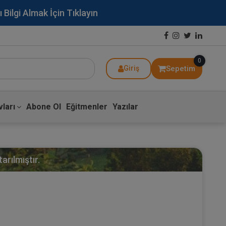
lgi Almak İçin Tıklayın
0
Sepetim
Giriş
ları
Abone Ol
Eğitmenler
Yazılar
arılmıştır.