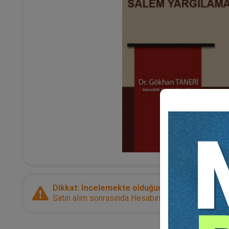
Dikkat: İncelemekte olduğunuz ürün bir e-kitap
Satın alım sonrasında Hesabım sayfanız üzerinden d