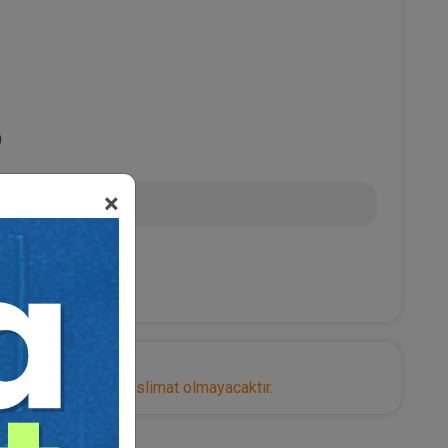
0
×
 TL
nize herhangi bir teslimat olmayacaktır.