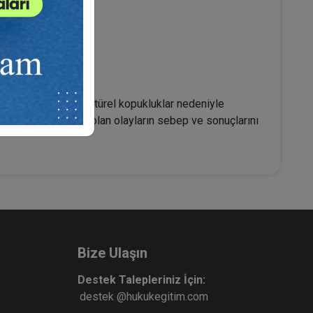
izdeki kitap;
arın sınırlı oluşu, kültürel kopukluklar nedeniyle
n idamına neden olan olayların sebep ve sonuçlarını
Bize Ulaşın
Destek Talepleriniz İçin:
destek @hukukegitim.com