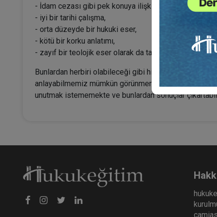
- İdam cezası gibi pek konuya ilişkin değerlendirme y
- iyi bir tarihi çalışma,
- orta düzeyde bir hukuki eser,
- kötü bir korku anlatımı,
- zayıf bir teolojik eser olarak da tanımlanabilir.
Bunlardan herbiri olabileceği gibi hiçbirisi de olmayabili
anlayabilmemiz mümkün görünmemektedir. Ancak görüne
unutmak istememekte ve bunlardan sonuçlar çıkartabil
Hakk
hukuke
kurulmu
camiası