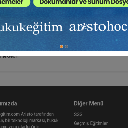
apılmasının mümkün olduğunu gördük. Bu sınıflandırmaya göre elin
r. Tarihte benzer bir olay olup olmadığını, konuyla ilgili araştırmal
n odur ki Amerikan toplumu 300 sene önce yaşanan ve 19 kişini
mektedir.
ımızda
Diğer Menü
gitim.com Aristo tarafından
SSS
ş bir teknoloji markası, hukuk
Geçmiş Eğitimler
nın yeni startup’ıdır.