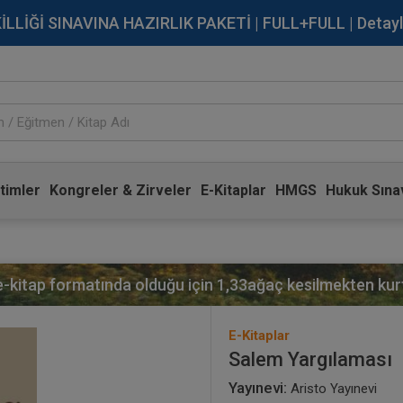
İĞİ SINAVINA HAZIRLIK PAKETİ | FULL+FULL | Detaylı Bi
timler
Kongreler & Zirveler
E-Kitaplar
HMGS
Hukuk Sınav
 e-kitap formatında olduğu için
1,33
ağaç kesilmekten kurt
E-Kitaplar
Salem Yargılaması
Yayınevi:
Aristo Yayınevi