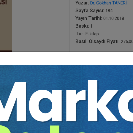
Yazar:
Dr. Gökhan TANERİ
Sayfa Sayısı:
184
Yayın Tarihi:
01.10.2018
Baskı:
1
Tür:
E-kitap
Basılı Olsaydı Fiyatı:
275,0
165,00
275,00 TL
Sepete Ekle
tır.
irekt olarak ulaşabilir ve cihazlarınızdan okuyabilirsiniz. Adresi