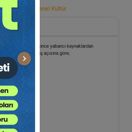
Ceza Hukuku
,
Genel Kültür
 incelerken olabildiğince yabancı kaynaklardan
ik. Bu çalışma bakış açısına göre;
Sonraki