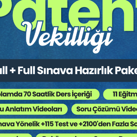
Kitapları
,
Genel Hukuk
,
Ceza Muhakemesi Hukuku
,
 Ağaç Kesiliyor ?
 olduğuna inandığımız Salem yargılamalarına ilişkindir. Çalışmayı
rada, detaylara gizlenmiş pek çok fenomenin bulunduğunu gözlemled
,
tkisi,
,
isi,
alara etkisi,