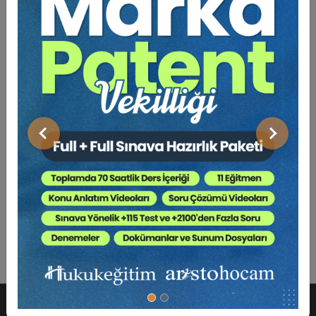
Bu Kitap İçin Kaç Ağaç
Kesiliyor ?
Bu çalışmada; “Özel Kanunlarda Suçlar” çalışmamızda
tespit ettiğimiz, ancak çalışmanın hacmini oldukça
artıracak olması nedeniyle ayırmak zorunda kaldığımız,
Önceki
Sonraki
2004 sayılı İİK'nunda yer alan icra suçları ile 5941 sayılı
Çek Kanununda düzenlenen “Çekle ilgili karşılıksızdır
işlemi yapılmasına sebebiyet verme” suçu yer
almaktadır. Çalışmalarda konu anlatımına yer verilmemiş
sadece kısaca BAM ve Yargıtay kararları derlenmiştir.