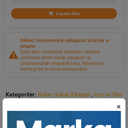
Sepete Ekle
Dikkat: İncelemekte olduğunuz ürün bir e-
kitaptır.
Satın alım sonrasında Hesabım sayfanız
üzerinden direkt olarak ulaşabilir ve
cihazlarınızdan okuyabilirsiniz. Adresinize
herhangi bir teslimat olmayacaktır.
Kategoriler:
Bütün Hukuk Kitapları
,
İcra ve İflas
Hukuku
,
Ticaret Hukuku
,
Ceza Hukuku
×
Açıklama
Yazar