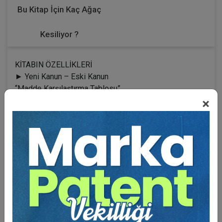
Bu Kitap İçin Kaç Ağaç
Kesiliyor ?
KİTABIN ÖZELLİKLERİ
► Yeni Kanun – Eski Kanun
“Madde Karşılaştırma Tablosu”
► Eski Kanun – Yeni Kanun
×
“Madde Karşılaştırma Tablosu”
► Eski Kanun‟da Yer Alan Kavramların Yeni Kanundaki
Karşılıklarını İçeren “Kavram Karşılaştırma Tablosu”
► Yasada Süre İhtiva Eden Düzenlemelerin Toplu Halde
Yer Aldığı “Pratik Bilgiler Tablosu”
► Yıllara Göre Uygulanan Oranları Gösterir “Dönemsel
Kanuni ve Temerüt Faiz Oranları Tablosu”
► Madde Metinlerine İşlenmiş Halde “Maddelerin
İçeriğine İlişkin Açıklama Notları”
► Madde Metinlerine İşlenmiş Halde, Maddelerin