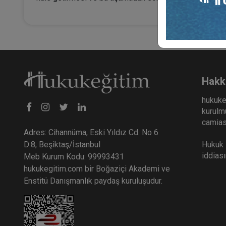
Hakk
hukuke
kurulmu
camiası
Adres: Cihannüma, Eski Yıldız Cd. No 6
Hukuk E
D:8, Beşiktaş/İstanbul
iddias
Meb Kurum Kodu: 99993431
hukukegitim.com bir Boğaziçi Akademi ve
Enstitü Danışmanlık paydaş kuruluşudur.