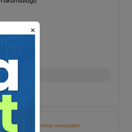
 Yükümlülüğü
×
0
 TL
nize herhangi bir teslimat olmayacaktır.