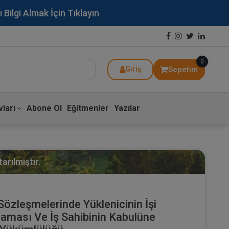
lgi Almak İçin Tıklayın
0
Sepetim
Giriş
ları
Abone Ol
Eğitmenler
Yazılar
arılmıştır.
Sözleşmelerinde Yüklenicinin İşi
ması Ve İş Sahibinin Kabulüne