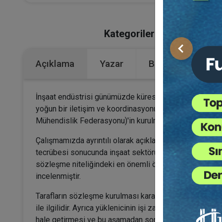
Kategoriler:
Bütün Hukuk Ki
Önceki
Açıklama
Yazar
Bu Kitap İçin Kaç
İnşaat endüstrisi günümüzde küresel bir boyut kazanmışt
yoğun bir iletişim ve koordinasyonunu da beraberinde 
Mühendislik Federasyonu)'in kurulmasının ana nedenler
Çalışmamızda ayrıntılı olarak açıklayacağımız üzere F
tecrübesi sonucunda inşaat sektörü için standart bazı
sözleşme niteliğindeki en önemli örneğini içeren kita
incelenmiştir.
Tarafların sözleşme kurulması kararlaştıran süreye he
ile ilgilidir. Ayrıca yüklenicinin işi zamanında tamamla
hale getirmesi ve bu aşamadan sonraki yükümlülüğü Tür