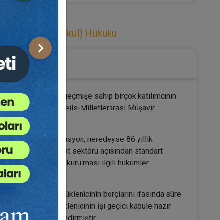
nmaz (Gayrimenkul) Hukuku
Sonraki
ı kültürel ve hukuki geçmişe sahip birçok katılımcının
des Ingénieurs Conseils-Milletlerarası Müşavir
r. Söz konusu Federasyon, neredeyse 86 yıllık
lamış olduğu, inşaat sektörü açısından standart
IC sözleşmelerinde kurulması ilgili hükümler
 önemli noktası yüklenicinin borçlarını ifasında süre
ir. Diğer yandan yüklenicinin işi geçici kabule hazır
r şekilde değerlendirmiştir.