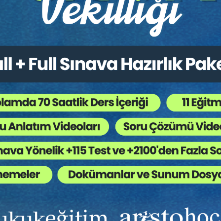
tapları
,
Borçlar Hukuku
,
Sözleşmeler Hukuku
,
Taşı
 Ağaç Kesiliyor ?
ır. Buna bağlı olarak, küresel inşaat projeleri, beraberinde farkl
getirmiştir. Tüm bu gelişmeler FIDIC (Fédération Internationale 
inden biri olarak karşımıza çıkmaktadır.
IDIC, inşaat faaliyetlerinin küreselleşmesinde öncü rol oynamıştı
 sözleşme tipleri oluşturmuştur. Bu çerçevede Federasyonun yayın
ba “Kırmızı Kitap-Red Book”' denilmektedir. Söz konusu kitap FID
r zaman riayet etmesi mümkün değildir. Bu nedenle çalışmamızın en
ması yükümlülüğü ve iş sahibinin hakları en önemli noktalardan bird
k hukuku, Senegal hukuku ve Fransız hukuku ekseninde detaylı bi