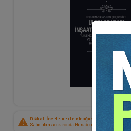
Dikkat: İncelemekte olduğunuz ürün bir e-kitap
Satın alım sonrasında Hesabım sayfanız üzerinden d