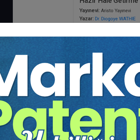
Hazır Hale Getirme
Yayınevi:
Aristo Yayınevi
Yazar:
Dr. Diogoye WATHIE
Sayfa Sayısı:
219
Yayın Tarihi:
01.05.2018
Baskı:
1
Tür:
E-kitap
Basılı Olsaydı Fiyatı:
350,0
210,00
350,00 TL
Sepete Ekle
tır.
irekt olarak ulaşabilir ve cihazlarınızdan okuyabilirsiniz. Adresi