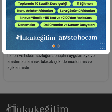
konut yokken maketten yapılan konut satışlarında
tüketicilerin özel kir korumaya ihtiyacı olduğu
gerekçesiyle düzenlenmiştir. Kanunun yürürlüğe
girmesinden sonra ise ikincil düzenleme olarak Ön
Ödemeli Konut Satışları Hakkında Yönetmelik
çıkartılmıştır.
Bu düzenlemeler kapsamında; ön ödemeli konut satış
sözleşmesi ve içeriği, sözleşmenin hükümsüzlük
halleri ve hükümsüzlüğün sonuçları uygulamaya ve
araştırmacılara ışık tutacak şekilde incelenmiş ve
açıklanmıştır.