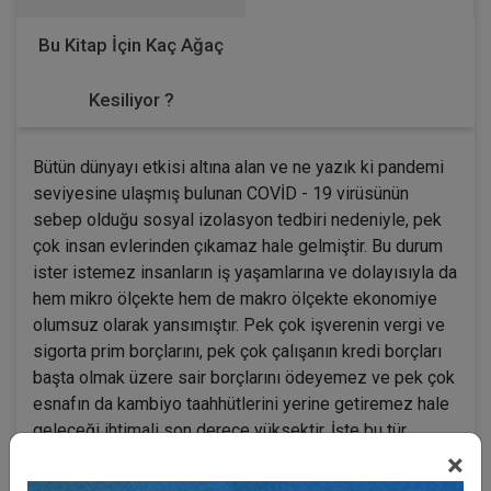
Bu Kitap İçin Kaç Ağaç
Kesiliyor ?
Bütün dünyayı etkisi altına alan ve ne yazık ki pandemi
seviyesine ulaşmış bulunan COVİD - 19 virüsünün
sebep olduğu sosyal izolasyon tedbiri nedeniyle, pek
çok insan evlerinden çıkamaz hale gelmiştir. Bu durum
ister istemez insanların iş yaşamlarına ve dolayısıyla da
hem mikro ölçekte hem de makro ölçekte ekonomiye
olumsuz olarak yansımıştır. Pek çok işverenin vergi ve
sigorta prim borçlarını, pek çok çalışanın kredi borçları
başta olmak üzere sair borçlarını ödeyemez ve pek çok
esnafın da kambiyo taahhütlerini yerine getiremez hale
geleceği ihtimali son derece yüksektir. İşte bu tür
öngörülemez ve olağanüstü hallerde ülke
×
vatandaşlarının üzerindeki ekonomik yükün bir nebze