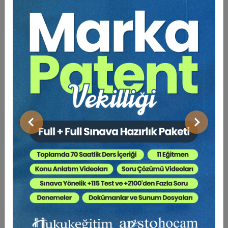
olsun giderilebilmesi için İcra ve İflas Kanunu’nda
düzenlenmiş olup bugüne kadar hiç uygulama alanı
bulamamış 2 ayrı tedbir hükmünden biri bugün 2279
Sayılı Cumhurbaşkanı Kararı ile ilk defa uygulama alanı
bulmuştur.
Elinizdeki çalışma, 22.03.2020 tarih ve 31076 sayılı
Resmi Gazete’de yayımlanarak yürürlüğe girmiş bulunan
Cumhurbaşkanı Kararı vesilesi ile ilk kez uygulanma
imkanına kavuşan ve İİK m.330’da düzenlenmiş olan
Önceki
Sonraki
fevkalade (olağanüstü) hallerde tatil müessesinin
pratikte nasıl uygulanacağına ilişkin bilgiler
içermektedir.
Bu bilgiler, bizzat uygulayıcı olarak tarafımdan kaleme
alınmış iki ayrı makale çerçevesinde sunulmuştur. İlk
makalede yine olağanüstü hallerde uygulama alanı bulan