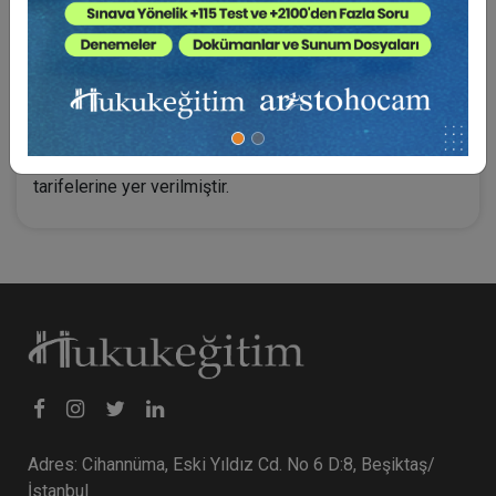
incelenerek konkordatoya ilişkin hükümlere,
Konkordato türlerinden konkordato prosedürünün nasıl
işlediğine kadar bu başlığa dair ayrıntılı açıklamalara,
Konkordato komiserliğine ilişkin uygulamada
karşılaşılan müzekkere, tensip kararları ve mahkeme
karar örneklerine ve
Konkordato prosedüründe karşılaşılan çeşitli ücret
tarifelerine yer verilmiştir.
Adres: Cihannüma, Eski Yıldız Cd. No 6 D:8, Beşiktaş/
İstanbul