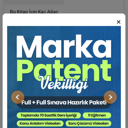
Bu Kitap İçin Kaç Ağaç
×
Kesiliyor ?
Özellikle “İflasın Ertelenmesi” müessesesinin
kaldırılmasından sonra hukuk dünyasında geniş ve ani
bir yer almaya başlayan “Konkordato Hukuku”, yeni bir
alan olması sebebiyle uygulamada çok fazla bilinmeyen
ve pek çok hatanın yapılmasına müsait bir alan olarak
ortaya çıkmıştır. İşbu kitap, bu alandaki mevcut kaynak
kitap ihtiyacının giderilmesine yönelik olarak
hazırlanmıştır.
Önceki
Sonraki
Kitap içeriğinde;
Genel olarak iflas hukukuna ait bilgilere,
Kanun’da yapılan tüm değişiklikler madde madde