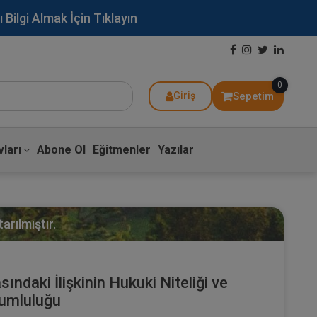
lgi Almak İçin Tıklayın
0
Sepetim
Giriş
ları
Abone Ol
Eğitmenler
Yazılar
arılmıştır.
ındaki İlişkinin Hukuki Niteliği ve
umluluğu