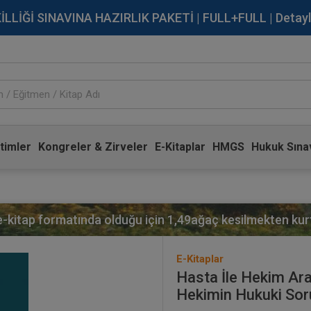
İĞİ SINAVINA HAZIRLIK PAKETİ | FULL+FULL | Detaylı Bi
timler
Kongreler & Zirveler
E-Kitaplar
HMGS
Hukuk Sınav
 e-kitap formatında olduğu için
1,49
ağaç kesilmekten kurt
E-Kitaplar
Hasta İle Hekim Aras
Hekimin Hukuki Sor