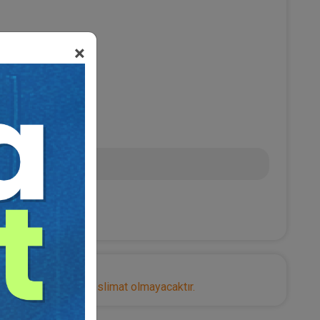
×
0
 TL
nize herhangi bir teslimat olmayacaktır.