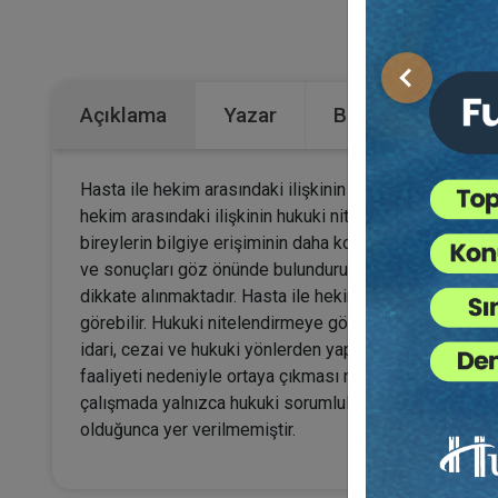
Kategorile
Önceki
Açıklama
Yazar
Bu Kitap İçin Kaç
Hasta ile hekim arasındaki ilişkinin esası, tıp bilimi
hekim arasındaki ilişkinin hukuki niteliği ve sonuçlar
bireylerin bilgiye erişiminin daha kolay bir hal alması,
ve sonuçları göz önünde bulundurulmaksızın bir tıbbi
dikkate alınmaktadır. Hasta ile hekim arasındaki ilişki
görebilir. Hukuki nitelendirmeye göre, sorumluluk esa
idari, cezai ve hukuki yönlerden yapılan başvuru sayısı
faaliyeti nedeniyle ortaya çıkması muhtemel tüm başv
çalışmada yalnızca hukuki sorumluluğa yönelik incele
olduğunca yer verilmemiştir.