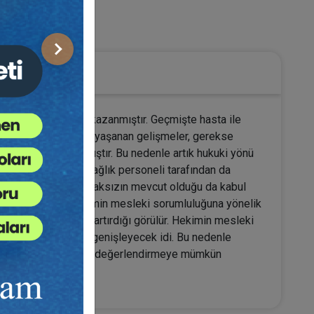
 Tıp Hukuku
Sonraki
ok daha yüksek önem kazanmıştır. Geçmişte hasta ile
e gerek tıp biliminde yaşanan gelişmeler, gerekse
sının önemini artırmıştır. Bu nedenle artık hukuki yönü
nü, hekimler ve sağlık personeli tarafından da
 sözleşmeye dayalı olmaksızın mevcut olduğu da kabul
ektir. Günümüzde hekimin mesleki sorumluluğuna yönelik
celiğini ve önemini artırdığı görülür. Hekimin mesleki
da, kapsam oldukça genişleyecek idi. Bu nedenle
orumluluk yönünden bir değerlendirmeye mümkün