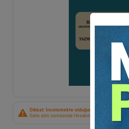
Dikkat: İncelemekte olduğunuz ürün bir e-kitap
Satın alım sonrasında Hesabım sayfanız üzerinden d