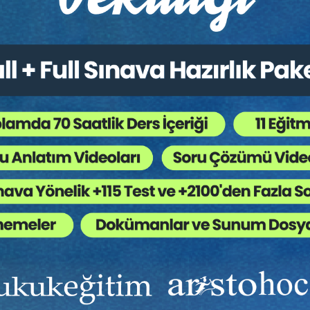
r:
Bütün Hukuk Kitapları
,
Tüketici Hukuku
,
Sağlık ve
 Ağaç Kesiliyor ?
 kapsamında yer alır. Ancak bu ilişkinin hukuki yönü, günümüzde ç
ı, uygulamada daha nadir karşımıza çıkan bir halde iken, günümüzd
 meselenin tıbbi yönünün yanı sıra, hukuki olarak da dikkate alınma
 müdahaleden söz edebilmek mümkün değildir. Meselenin hukuki yö
 hukuken sözleşme ilişkisi olarak nitelendirilebileceği gibi, bir
slarının belirlenmesi ve varılan sonuçlar da değişiklik gösterec
ndaki artış oldukça dikkat çekici olup, bu durumun gün geçtikçe ni
uru yolları bakımından bu çalışmanın gerçekleştirilmesi durumun
me yapılması hedeflenmiş olup idari, cezai ya da disiplinsel s