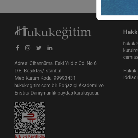
Hakk
hukuke
kurulmu
camiası
Adres: Cihannüma, Eski Yıldız Cd. No 6
Hukuk E
D:8, Beşiktaş/İstanbul
iddias
Meb Kurum Kodu: 99993431
hukukegitim.com bir Boğaziçi Akademi ve
Enstitü Danışmanlık paydaş kuruluşudur.