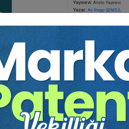
Yayınevi:
Aristo Yayınevi
Yazar:
Av. Ragıp ŞENGÜL
Sayfa Sayısı:
205
Yayın Tarihi:
01.03.2020
Baskı:
1
Tür:
E-kitap
Basılı Olsaydı Fiyatı:
300,0
180,00
300,00 TL
Sepete Ekle
tır.
irekt olarak ulaşabilir ve cihazlarınızdan okuyabilirsiniz. Adresi