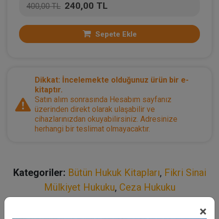
240,00 TL
400,00 TL
Sepete Ekle
Dikkat: İncelemekte olduğunuz ürün bir e-
kitaptır.
Satın alım sonrasında Hesabım sayfanız
üzerinden direkt olarak ulaşabilir ve
cihazlarınızdan okuyabilirsiniz. Adresinize
herhangi bir teslimat olmayacaktır.
Kategoriler:
Bütün Hukuk Kitapları
,
Fikri Sinai
Mülkiyet Hukuku
,
Ceza Hukuku
×
Açıklama
Yazar