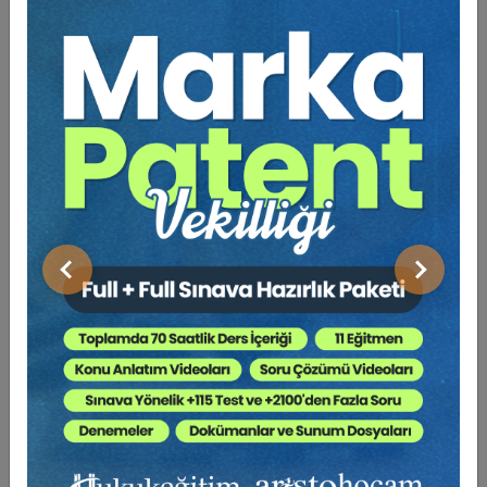
Bu Kitap İçin Kaç Ağaç
Kesiliyor ?
Son yıllarda ticari hayatta yaşanan gelişmeler ve
ticaretin globalleşmesi ile markanın gerek gündelik
hayatta gerekse de ticari hayatta üstlendiği rol oldukça
artmıştır. Markanın bu denli büyümesi ile artık tüketiciler
ihtiyaçları dışında yalnızca o markaya sahip olmuş
Önceki
Sonraki
olmak için dahi tüketim tercihlerini
değiştirebilmektedirler. Markanın aldığı bu gelişim
karşısında tüketicinin ve piyasanın korunması yönünden
hukuki düzenlemeler caydırıcılık açısından yeteriz
kaldığından cezai düzenlemeler yapılması zorunlu
kılınmıştır. Hazırlanan bu çalışma ile markanın cezai
düzenlenmeleri ele alınmıştır.