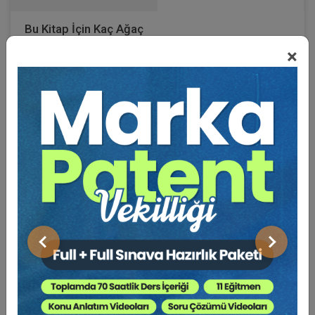
Bu Kitap İçin Kaç Ağaç
×
Kesiliyor ?
Bu kitap, bana en çok sorulan soruları yanıtlamak ve
herkesi bilgilendirmek amacıyla yazıldı.
Konular;
- Genel olarak yargıda güncel sorunlar
- Trafik kazalarında hukuka aykırı değişiklikler
- Trafik kazalarında görevli mahkeme
- Bilirkişilik Kanunu hakkında görüşler
- Belirsiz alacak davası
- Belirsiz alacak davasında manevi tazminat istenmesi
Önceki
Sonraki
- Evlenme şansını belirleme tarihi
- Sigorta ibranameleri
- Türk Borçlar Kanunu'nun zamanaşımı hükümleri
hakkında