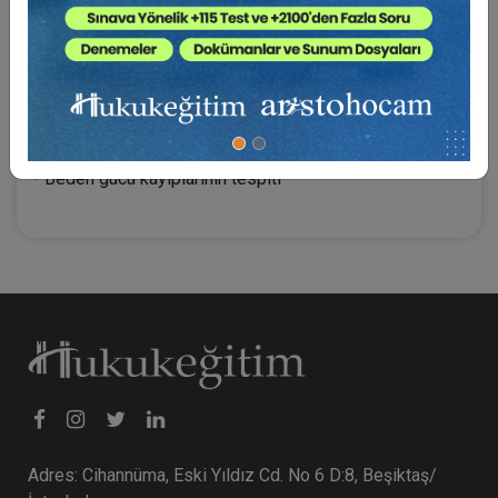
- Yaşam boyu bakım giderleri hakkında
- Islahla zamanaşımı savunması yapılamamalıdır
- Tazminat hesapları
- Hatır taşıması, hatır için kullanma, kullandırma
- Yetersiz ödemelerin iptali
- Ticaret mahkemelerinde arabuluculuk
- Beden gücü kayıplarının tespiti
Adres: Cihannüma, Eski Yıldız Cd. No 6 D:8, Beşiktaş/