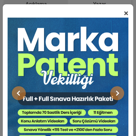
Açıklama
Yazar
×
Bu Kitap İçin Kaç Ağaç
Kesiliyor ?
BORÇLAR HUKUKU AÇISINDAN TÜKETİLEN DOĞAL
KUVVET BEDELLERİNİN BAŞKASI TARAFINDAN
ÖDENMESİNDEN DOĞAN HUKUKİ SORUNLAR
I. Genel Olarak Konunun Tanıtımı ve Sınırlandırılması
II. Doğal Kuvvet Hizmetlerinin Kişilere Özgülenmesinin
Önceki
Sonraki
Hukuki Niteliği ve Terim Sorunu
III. Doğal Kuvvet Bedellerinin Kullanıcısı Dışında
Kişilerce Ödenmesi Sebepleri ve Doğurduğu Hukuki
Sonuçlar
A. Abone Sözleşmesine Dayanarak Başkası