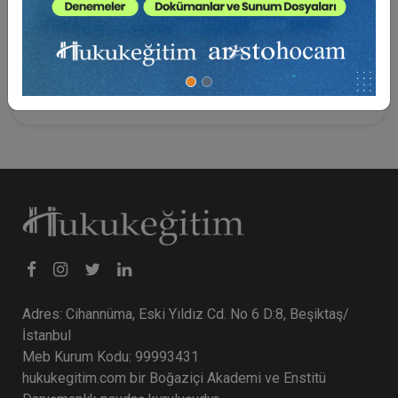
Tarafından Kullanım Halinde Bedelin Abone Tarafından
Ödenmesi
B. Abone Tarafından Yapılan Tüketim Bedellerinin
Başkasınca Ödenmesi
Adres: Cihannüma, Eski Yıldız Cd. No 6 D:8, Beşiktaş/
İstanbul
Meb Kurum Kodu: 99993431
hukukegitim.com bir Boğaziçi Akademi ve Enstitü