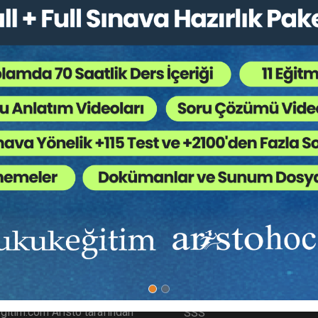
Kategoriler:
Bütün Hukuk Kitapları
,
Sınav Kitapları
 Ağaç Kesiliyor ?
ımızda
Diğer Menü
gitim.com Aristo tarafından
SSS