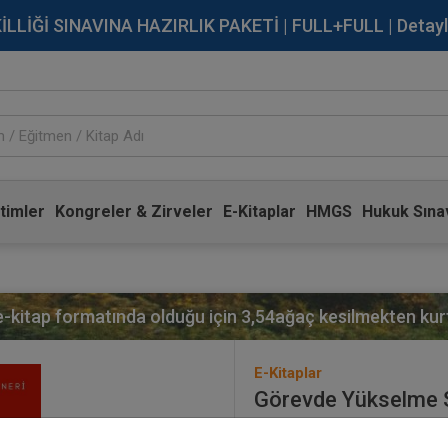
İĞİ SINAVINA HAZIRLIK PAKETİ | FULL+FULL | Detaylı Bi
timler
Kongreler & Zirveler
E-Kitaplar
HMGS
Hukuk Sınav
 e-kitap formatında olduğu için
3,54
ağaç kesilmekten kurt
E-Kitaplar
Görevde Yükselme S
Yayınevi:
Aristo Yayınevi