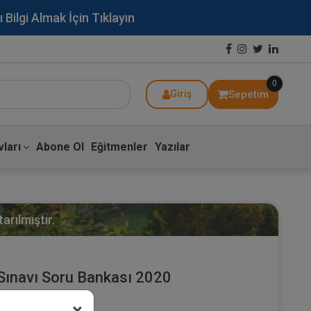
lgi Almak İçin Tıklayın
0
Sepetim
Giriş
ları
Abone Ol
Eğitmenler
Yazılar
arılmıştır.
ınavı Soru Bankası 2020
×