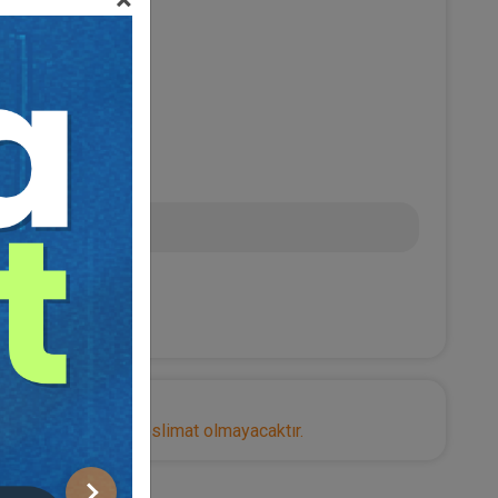
0
 TL
nize herhangi bir teslimat olmayacaktır.