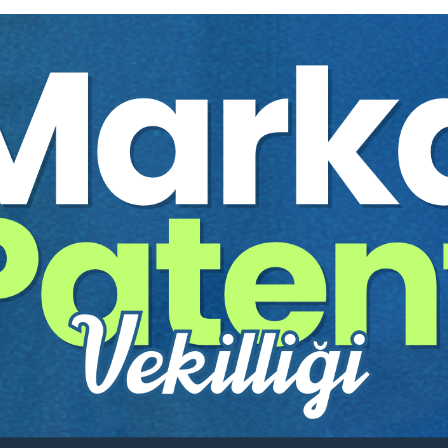
Yazar:
Dr. Gökhan TANERİ
Sayfa Sayısı:
488
Yayın Tarihi:
22.07.2020
Baskı:
1
Tür:
E-kitap
Basılı Olsaydı Fiyatı:
750,0
450,00
750,00 TL
Sepete Ekle
tır.
irekt olarak ulaşabilir ve cihazlarınızdan okuyabilirsiniz. Adresi