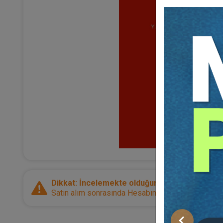
Dikkat: İncelemekte olduğunuz ürün bir e-kitap
Satın alım sonrasında Hesabım sayfanız üzerinden d