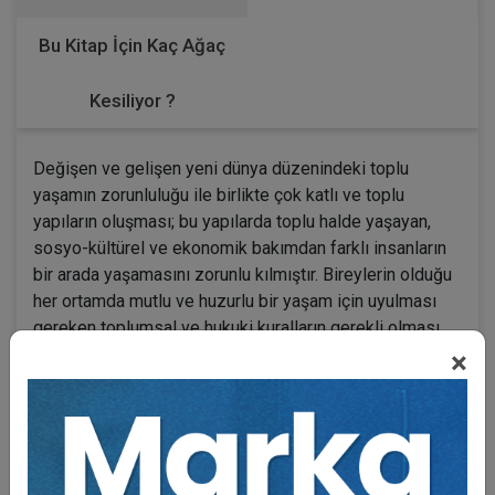
Bu Kitap İçin Kaç Ağaç
Kesiliyor ?
Değişen ve gelişen yeni dünya düzenindeki toplu
yaşamın zorunluluğu ile birlikte çok katlı ve toplu
yapıların oluşması; bu yapılarda toplu halde yaşayan,
sosyo-kültürel ve ekonomik bakımdan farklı insanların
bir arada yaşamasını zorunlu kılmıştır. Bireylerin olduğu
her ortamda mutlu ve huzurlu bir yaşam için uyulması
gereken toplumsal ve hukuki kuralların gerekli olması
karşısında, toplu ve çok katlı yapıların hukuki temeli
×
bulunan bir kurallar bütünü dahilinde yönetilmesini ve
diğer konut sakinlerinin de bu kurallara ve yönetimin
idaresine uymasını; buna karşın, yapı yönetimlerinin de
söz konusu kurallar dahilinde yapı yönetimini
gerçekleştirmesini gündeme getirmiş ve gerekli