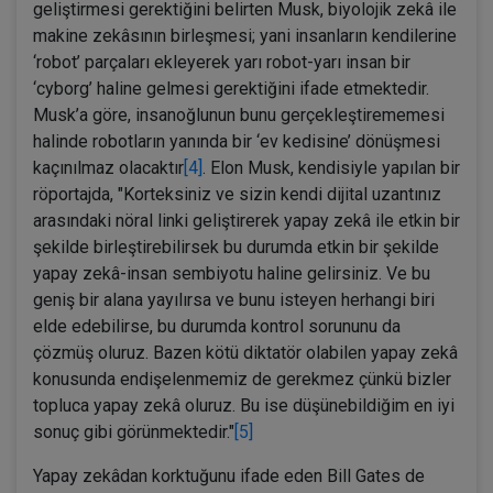
geliştirmesi gerektiğini belirten Musk, biyolojik zekâ ile
makine zekâsının birleşmesi; yani insanların kendilerine
‘robot’ parçaları ekleyerek yarı robot-yarı insan bir
‘cyborg’ haline gelmesi gerektiğini ifade etmektedir.
Musk’a göre, insanoğlunun bunu gerçekleştirememesi
halinde robotların yanında bir ‘ev kedisine’ dönüşmesi
kaçınılmaz olacaktır
[4]
. Elon Musk, kendisiyle yapılan bir
röportajda, "Korteksiniz ve sizin kendi dijital uzantınız
arasındaki nöral linki geliştirerek yapay zekâ ile etkin bir
şekilde birleştirebilirsek bu durumda etkin bir şekilde
yapay zekâ-insan sembiyotu haline gelirsiniz. Ve bu
geniş bir alana yayılırsa ve bunu isteyen herhangi biri
elde edebilirse, bu durumda kontrol sorununu da
çözmüş oluruz. Bazen kötü diktatör olabilen yapay zekâ
konusunda endişelenmemiz de gerekmez çünkü bizler
topluca yapay zekâ oluruz. Bu ise düşünebildiğim en iyi
sonuç gibi görünmektedir."
[5]
Yapay zekâdan korktuğunu ifade eden Bill Gates de