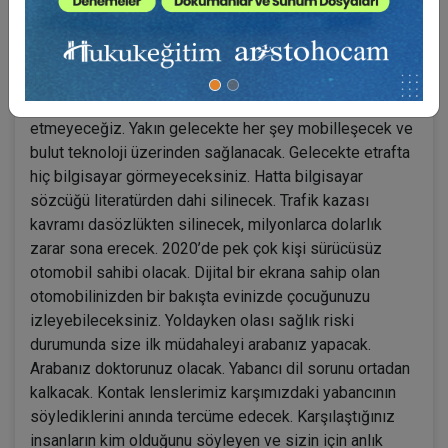
yapay zekâ damgasını vuracak. 2020’li yıllarda maliyeti
kuruşlarla konuşulacak çipler artık her yerde olacak ve
bu da bilgisayarlar ve internetin görünmez olmasını
sağlayacak. Bugün nasıl elektriğin varlığını
sorgulamıyorsak yakında bilgisayarların varlığını da fark
etmeyeceğiz. Yakın gelecekte her şey mobilleşecek ve
bulut teknoloji üzerinden sağlanacak. Gelecekte etrafta
hiç bilgisayar görmeyeceksiniz. Hatta bilgisayar
sözcüğü literatürden dahi silinecek. Trafik kazası
kavramı dasözlükten silinecek, milyonlarca dolarlık
zarar sona erecek. 2020’de pek çok kişi sürücüsüz
otomobil sahibi olacak. Dijital bir ekrana sahip olan
otomobilinizden bir bakışta evinizde çocuğunuzu
izleyebileceksiniz. Yoldayken olası sağlık riski
durumunda size ilk müdahaleyi arabanız yapacak.
Arabanız doktorunuz olacak. Yabancı dil sorunu ortadan
kalkacak. Kontak lenslerimiz karşımızdaki yabancının
söylediklerini anında tercüme edecek. Karşılaştığınız
insanların kim olduğunu söyleyen ve sizin için anlık