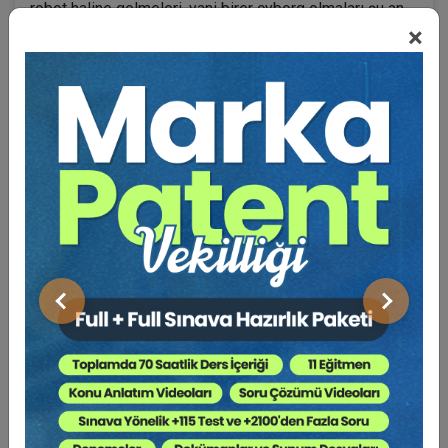
robot haline gelmeleri, yani birer cyborg olmaları şu an
×
dünyanın en çok tartıştığı, fütüristik etik sorunu olarak
görülüyor. Ancak yaşadığımız teknolojik gelişmeler,
insanoğlunun bu soruna bir an önce cevap bulması
gerektiğini ortaya koyuyor. Teknoloji geliştikçe insan ve
makinenin daha da yakın karışımları şekillenir. Karnımız
acıkır, Yelp iyi restoranlar önerir ve içlerinden birini
seçeriz, GPS yolu tarif eder, otomobili sürerken
otomobilin elektroniği düşük seviyede kontrol uygular,
tüm bunlar daha şimdiden hepimizin cyborg olduğunu
gösterebilir
[8]
Dünyanın en zeki insanlarından biri kabul edilen Dr.
Önceki
Sonraki
Michio Kaku’nun 300’den fazla bilim adamıyla
konuşarak öngörüde bulunduğu fütüristik tahminleri
oldukça dikkat çekici olduğu için esas konuya
dönmeden önce bizi bekleyen geleceği Dr. Kaku’dan
öğrenebiliriz: “Önümüzdeki 100 yıla iletişim
teknolojileriyle beraber biyoteknoloji, nanoteknoloji ve