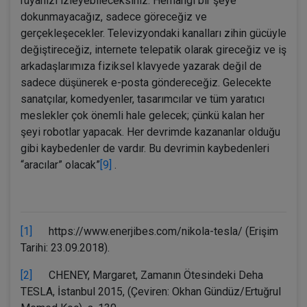
rüyanızı izleyebileceksiniz. Herhangi bir şeye
dokunmayacağız, sadece göreceğiz ve
gerçekleşecekler. Televizyondaki kanalları zihin gücüyle
değiştireceğiz, internete telepatik olarak gireceğiz ve iş
arkadaşlarımıza fiziksel klavyede yazarak değil de
sadece düşünerek e-posta göndereceğiz. Gelecekte
sanatçılar, komedyenler, tasarımcılar ve tüm yaratıcı
meslekler çok önemli hale gelecek; çünkü kalan her
şeyi robotlar yapacak. Her devrimde kazananlar olduğu
gibi kaybedenler de vardır. Bu devrimin kaybedenleri
“aracılar” olacak”
[9]
.
[1]
https://www.enerjibes.com/nikola-tesla/ (Erişim
Tarihi: 23.09.2018).
[2]
CHENEY, Margaret, Zamanın Ötesindeki Deha
TESLA, İstanbul 2015, (Çeviren: Okhan Gündüz/Ertuğrul