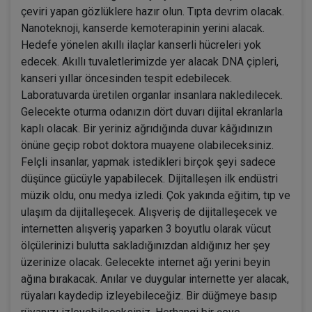
çeviri yapan gözlüklere hazır olun. Tıpta devrim olacak.
Nanoteknoji, kanserde kemoterapinin yerini alacak.
Hedefe yönelen akıllı ilaçlar kanserli hücreleri yok
edecek. Akıllı tuvaletlerimizde yer alacak DNA çipleri,
kanseri yıllar öncesinden tespit edebilecek.
Laboratuvarda üretilen organlar insanlara nakledilecek.
Gelecekte oturma odanızın dört duvarı dijital ekranlarla
kaplı olacak. Bir yeriniz ağrıdığında duvar kâğıdınızın
önüne geçip robot doktora muayene olabileceksiniz.
Felçli insanlar, yapmak istedikleri birçok şeyi sadece
düşünce gücüyle yapabilecek. Dijitalleşen ilk endüstri
müzik oldu, onu medya izledi. Çok yakında eğitim, tıp ve
ulaşım da dijitalleşecek. Alışveriş de dijitalleşecek ve
internetten alışveriş yaparken 3 boyutlu olarak vücut
ölçülerinizi bulutta sakladığınızdan aldığınız her şey
üzerinize olacak. Gelecekte internet ağı yerini beyin
ağına bırakacak. Anılar ve duygular internette yer alacak,
rüyaları kaydedip izleyebileceğiz. Bir düğmeye basıp