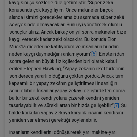
kaygısını şu sözlerle dile getirmiştir: “Süper zekâ
konusunda çok kaygılıyım. Önce makineler birçok
alanda işimizi görecekler ama bu aşamada süper zekâ
seviyesinde olmayacaklar. Bunu iyi yönetirsek olumlu
sonuçlar alırız. Ancak birkaç on yıl sonra makineler bize
kaygı verecek kadar zeki olacaklar. Bu konuda Elon
Musk’la diğerlerine katılıyorum ve insanların bundan
neden kaygı duymadığını anlamıyorum”
[6]
. Einstein’dan
sonra gelen en büyük fizikçilerden biri olarak kabul
edilen Stephen Hawking, “Yapay zekânın ilkel türlerinin
son derece yararlı olduğunu çoktan gördük. Ancak tam
kapsamlı bir yapay zekânın geliştirilmesi insanlığın
sonu olabilir. İnsanlar yapay zekâyı geliştirdikten sonra
bu tür bir zekâ kendi yolunu çizerek kendini yeniden
tasarlayabilir ve sürekli artan bir hızda gelişebilir”
[7]
. Şu
halde korkulan yapay zekâya karşılık insanın kendisini
yeniden var etmesi gerektiği söylenebilir.
İnsanların kendilerini dönüştürerek yarı makine-yarı