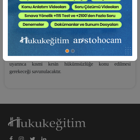
koyarak; bu tür içtihatlardan dönülmesini önereceğiz. Para
borcunun ifasında temerrüde düşülmesi halinde sözleşme ile
kararlaştırılan temerrüt faizi oranının TBK m.120/II uyarınca
kanunen belirlenmiş miktarının %100 fazlasını yani diğer bir
deyişle iki katını aşamayacağı yolunda emredici hükmün
gözetilmesi gerektiğini savunacağız. Böylece sözleşmede
para borcunun ifasında temerrüde dayalı ayrıca ceza koşulu
kararlaştırılması durumunda anılan miktarın TBK m. 27/II
uyarınca kısmi kesin hükümsüzlüğe konu edilmesi
gerekeceği savunulacaktır.