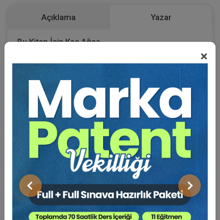
Açıklama
Yazar
Bu Kitap İçin Kaç Ağaç
×
Kesiliyor ?
Uygulamada taraflar sözleşmeye konulan açık hükümler ile
para borçlarında temerrüt faizi yanında ayrıca ceza koşulu
(cezai şart) kararlaştırmaktadırlar. Sözleşmede kararlaştırılan
temerrüt faizi ya da kararlaştırılmamış olsa da kanunen
ödenmesi gereken temerrüt faizi yanında ceza koşulunun da
talep edilip edilemeyeceğine ilişkin çelişkili Yargıtay kararları
söz konusudur. Çalışmamızda, para borcunun ifasında
temerrüde düşülmesi halinde ödenecek olan temerrüt faizi ve
Önceki
Sonraki
ceza koşulu kurumlarının birlikte söz konusu olmasına dayalı
sonuçları değerlendireceğiz. Konuya ilişkin güncel Yargıtay
kararları ile düşülen yanılgıyı somut örneklerle ortaya