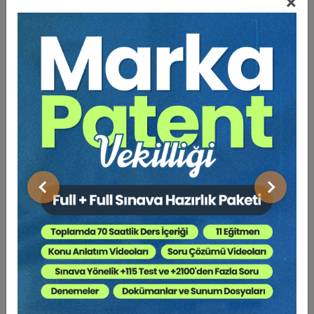
×
Açıklama
Yazar
Bu Kitap İçin Kaç Ağaç
Kesiliyor ?
Bu çalışmanın yapılma amacı, eşi zina yapan kişinin, eşinin
birlikte zina yaptığı kişiden sair bu nedenle manevi tazminat
talep edip edemeyeceğinin incelenmesidir. Manevi zarar,
kişilik hakkı hukuka aykırı fiile veya ahlaka aykırı fiile ihlal
Önceki
Sonraki
edilen kişinin talep edebileceği zarardır. Bu durumda
cevaplanması gereken soru bir kadın/erkeğin evli olduğunu
bildiği veya bilmediği bir kadın/erkekle evlilik dışı ilişki
yaşaması, ilişki yaşadığı kadın veya erkeğin eşine yönetilmiş
haksız fiil teşkil edip etmeyeceğidir. Çalışmamızda da bu
sorunun cevaplandırılması için evli kişiyle birlikte olma
fiilinde, TBK. m. 49/1 veya TBK. m. 49/11 koşullarının