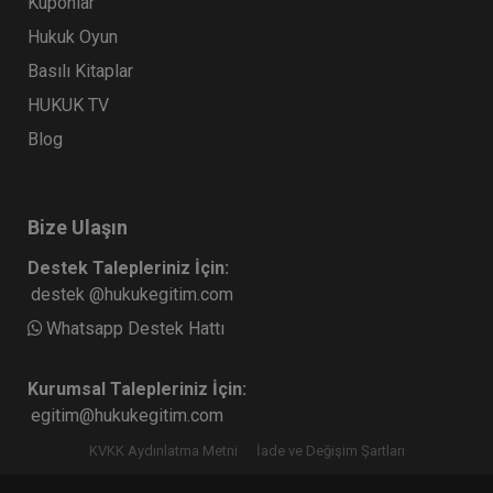
Kuponlar
Hukuk Oyun
Basılı Kitaplar
HUKUK TV
Blog
Bize Ulaşın
Destek Talepleriniz İçin:
destek @hukukegitim.com
Whatsapp Destek Hattı
Kurumsal Talepleriniz İçin:
egitim@hukukegitim.com
KVKK Aydınlatma Metni
İade ve Değişim Şartları