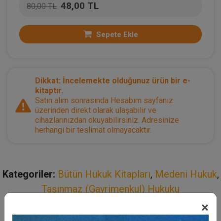
48,00 TL
80,00 TL
Sepete Ekle
Dikkat: İncelemekte olduğunuz ürün bir e-
kitaptır.
Satın alım sonrasında Hesabım sayfanız
üzerinden direkt olarak ulaşabilir ve
cihazlarınızdan okuyabilirsiniz. Adresinize
herhangi bir teslimat olmayacaktır.
Kategoriler:
Bütün Hukuk Kitapları
,
Medeni Hukuk
,
Taşınmaz (Gayrimenkul) Hukuku
×
Açıklama
Yazar