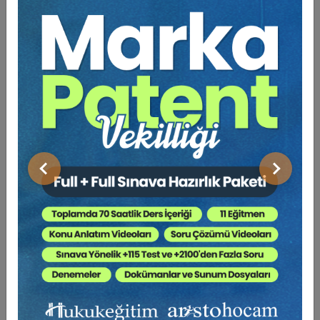
Bu Kitap İçin Kaç Ağaç
Kesiliyor ?
Yönetimin yasallığı (idarenin kanuniliği) esasını zorunlu kılan
hukuk devletinde Tapu daireleri kendilerini bağlayan
yasalardan bağımsız hareket etmeleri ile vatandaşa çile
çektirebilmektedir. Maalesef, “4483 sayılı Memurlar ve
Önceki
Sonraki
Kamu Görevlilerinin Yargılanması Hakkında Kanun”
uyarınca uygulamadaki zorluk ve koşulsuz kollanmaları
sonucu kovuşturmaya muhatap olmamaları ve yasal talepleri
bu nedenle fütursuzca reddetmeleri karşısında idare
mahkemelerinden karar alınmasının üç yılı bulacağı
düşüncesi ile vatandaşın yargı yoluna da gitmeden işini
halletmeye kalkışması ile yaratılan kaos sürüp gitmektedir...