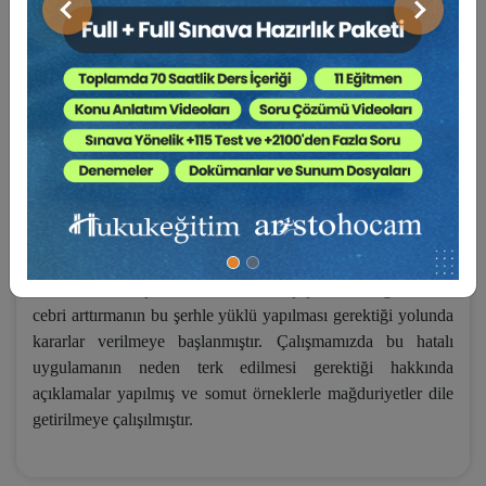
varmışçasına intifa hakkının devam edeceği savunulamaz. Bu
Önceki
Sonraki
bilimsel sonucun aksine Yargıtay İBK oluşturulmuş ve paylı
mülkiyet payları üzerinde muvazaalı intifa hakları
kurulmasına yol açarak paylı mülkiyetin sona ermesi davası
açmaları sonucu kötüniyetli paydaşların taşınmazı rayiç
bedelinin altında elde edebilme imkanı sağlanmıştır. TMK
700. madde değişikliği karşısında bu defa aynı amaca TBK
m. 292/I hükmünce yapılan bağışlayana dönme koşullu
bağışlama sözleşmesinin şerhi sonucunda ulaşma gayretleri
çoğalmıştır. Şöyle ki, TBK m. 292/II hükmünce bu
sözleşmelerin şerhi düzenlenmiş olup paylı mülkiyetin sona
ermesi davası açmadan önce konmuş şerhin varlığı halinde
cebri arttırmanın bu şerhle yüklü yapılması gerektiği yolunda
kararlar verilmeye başlanmıştır. Çalışmamızda bu hatalı
uygulamanın neden terk edilmesi gerektiği hakkında
açıklamalar yapılmış ve somut örneklerle mağduriyetler dile
getirilmeye çalışılmıştır.