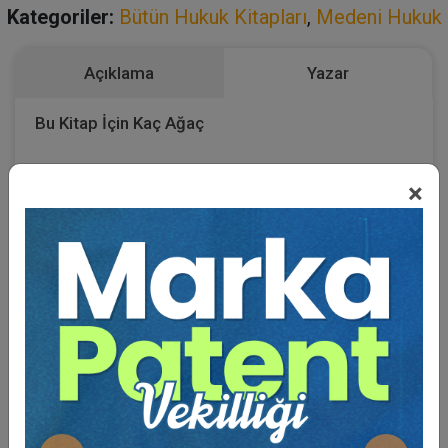
Kategoriler:
Bütün Hukuk Kitapları
,
Medeni Hukuk
Açıklama
Yazar
Bu Kitap İçin Kaç Ağaç
Kesiliyor ?
×
Paylı halin giderilmesi davası, taşınmaz mülkiyetinin özel
hukuktan doğan kanuni kısıtlamasını oluşturur. Sonuçta cebri
artırma ile satış sonucu paylı mülkiyet birliği sona erer. Daha
önce paya bağlı intifa hakkı kurulmuş olması halinde intifa
hakkına konu olan pay ortadan kalkar; çünkü sona eren pay
mülkiyetinin yerine satış bedeli hakkı ikâme değer (
surrogat
)
olarak geçer ve pay üzerindeki intifa hakkı paya düşen satış
bedeli üzerinde devam eder. Kanunun ruhundan çıkan bu
sonuca bağlı olarak ihaleyle satılan taşınmaz üzerinde pay