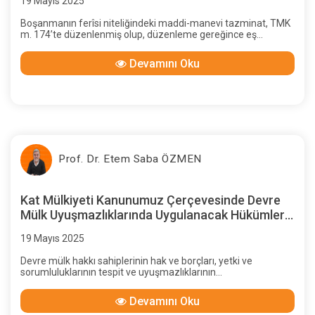
19 Mayıs 2025
Boşanmanın ferîsi niteliğindeki maddi-manevi tazminat, TMK
m. 174’te düzenlenmiş olup, düzenleme gereğince eş
aleyhine maddi ve manevi tazminata hükmedilebilmesi için,
eşin kusurlu olması aranmaktadır.
Devamını Oku
Prof. Dr. Etem Saba ÖZMEN
Kat Mülkiyeti Kanunumuz Çerçevesinde Devre
Mülk Uyuşmazlıklarında Uygulanacak Hükümlerin
Saptanması
19 Mayıs 2025
Devre mülk hakkı sahiplerinin hak ve borçları, yetki ve
sorumluluklarının tespit ve uyuşmazlıklarının
çözümlenmesinde bu kanunda sözleşmede veya yönetim
planında hüküm bulunmayan hallerde Türk Medeni Kanunu ve
Devamını Oku
ilgili diğer kanun hükümleri uygulanır