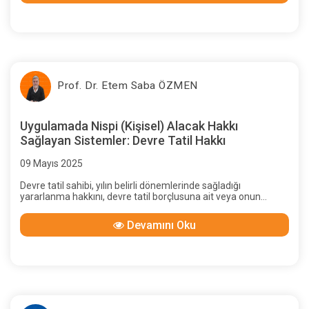
ile ilgili ayrı ayrı hüküm kurulmalıdır.
Prof. Dr. Etem Saba ÖZMEN
Uygulamada Nispi (Kişisel) Alacak Hakkı
Sağlayan Sistemler: Devre Tatil Hakkı
09 Mayıs 2025
Devre tatil sahibi, yılın belirli dönemlerinde sağladığı
yararlanma hakkını, devre tatil borçlusuna ait veya onun
tarafından sağlanmış bir taşınmazda kullanmaktadır. Devre
Tatil sahiplerinin, taşınmaz üzerinde herhangi bir ayni hakları
Devamını Oku
bulunmadığı gibi, paylı mülkiyet payları dahi söz konusu
değildir.