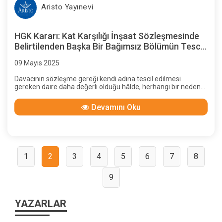
Aristo Yayınevi
HGK Kararı: Kat Karşılığı İnşaat Sözleşmesinde
Belirtilenden Başka Bir Bağımsız Bölümün Tescil
Edilmesi, Hile İddiasının Araştırılmasının Gerekip
09 Mayıs 2025
Gerekmediği
Davacının sözleşme gereği kendi adına tescil edilmesi
gereken daire daha değerli olduğu hâlde, herhangi bir neden
yokken daha az değerli olan dairenin adına tescilini istemesi
hayatın olağan akışına aykırı olup, tüm bu hususlar
Devamını Oku
değerlendirildiğinde, davacının iradesinin hile ile
sakatlandığının kabulü gerekir.
1
2
3
4
5
6
7
8
9
YAZARLAR