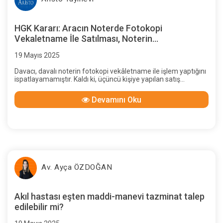
HGK Kararı: Aracın Noterde Fotokopi
Vekaletname İle Satılması, Noterin
Sorumluluğunun Doğup Doğmadığı, Araç Satım
19 Mayıs 2025
Bedelinin Ödendiği Çekin Karşılıksız Çıkması,
Zararla Noterin Kusuru Arasında İlliyet Bağı
Davacı, davalı noterin fotokopi vekâletname ile işlem yaptığını
Bulunup Bulunmadığı
ispatlayamamıştır. Kaldı ki, üçüncü kişiye yapılan satış
işleminin sahte bir vekâletnameyle yapıldığı iddiası
bulunmamaktadır. Bu nedenle, satış bedelinin
Devamını Oku
ödenmemesinden doğan zarar ile noterlik işlemi arasında
illiyet bağı bulunmadığının, doğan zarardan davalı noterin
sorumlu tutulamayacağının kabulü gerekir.
Av. Ayça ÖZDOĞAN
Akıl hastası eşten maddi-manevi tazminat talep
edilebilir mi?