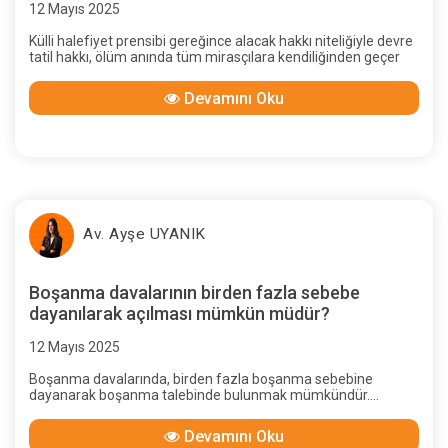
12 Mayıs 2025
Külli halefiyet prensibi gereğince alacak hakkı niteliğiyle devre
tatil hakkı, ölüm anında tüm mirasçılara kendiliğinden geçer
Devamını Oku
Av. Ayşe UYANIK
Boşanma davalarının birden fazla sebebe
dayanılarak açılması mümkün müdür?
12 Mayıs 2025
Boşanma davalarında, birden fazla boşanma sebebine
dayanarak boşanma talebinde bulunmak mümkündür.
Davanın birden fazla boşanma sebebine dayanılarak açılması
halinde, ayrı ayrı sebeplere dayalı iddialar söz konusu
Devamını Oku
olacağından, mahkemece dayanılan her bir boşanma sebebi