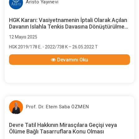
Aristo Yayınevi
HGK Kararı: Vasiyetnamenin İptali Olarak Açılan
Davanın Islahla Tenkis Davasına Dönüştürülmesi,
Tenkis Davasının Açılış Tarihi Olarak Hangi
12 Mayıs 2025
Tarihin Esas Alınması Gerektiği
HGK 2019/178 E. - 2022/738 K – 26.05.2022 T
Devamını Oku
Prof. Dr. Etem Saba ÖZMEN
Devre Tatil Hakkının Mirasçılara Geçişi veya
Ölüme Bağlı Tasarruflara Konu Olması