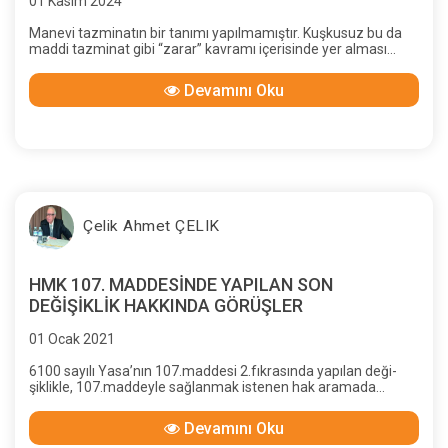
01 Kasım 2024
Manevi tazminatın bir tanımı yapılmamıştır. Kuşkusuz bu da
maddi tazminat gibi “zarar” kavramı içerisinde yer alması
gereken bir tazminat türüdür. Maddi zarar genellikle
“malvarlığında eksil-me” olarak tanımlandığına göre, manevi
Devamını Oku
zararı “kişi varlığında ek-silme” (TBK.56, BK.47) ve “kişi
haklarına zarar verme” (TBK. 58, BK.49) olarak niteleyebiliriz.
Çelik Ahmet ÇELIK
HMK 107. MADDESİNDE YAPILAN SON
DEĞİŞİKLİK HAKKINDA GÖRÜŞLER
01 Ocak 2021
6100 sayılı Yasa’nın 107.maddesi 2.fıkrasında yapılan deği-
şiklikle, 107.maddeyle sağlanmak istenen hak aramada
“gerçek zararı” belirleme ve elde etme kolaylığı ortadan
kaldırılmış; geç-miş yılların kısmi davasındaki olumsuzluklar
Devamını Oku
âdeta geri dönmüş; gerçeğe ulaşma, hak ve adalete uygun bir