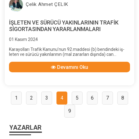
Çelik Ahmet ÇELIK
İŞLETEN VE SÜRÜCÜ YAKINLARININ TRAFİK
SİGORTASINDAN YARARLANMALARI
01 Kasım 2024
Karayolları Trafik Kanunu’nun 92.maddesi (b) bendindeki iş-
leten ve sürücü yakınlarının (mal zararları dışında) can
zararları-nın, işletene ait veya sürücünün kullandığı aracın
Trafik Sigorta-sı’ndan istenebileceğine ilişkin düzenlemenin,
Devamını Oku
92’inci maddeye 6704 sayılı Torba Yasa ile eklenen (g,h,i)
bentleriyle tartışmalı hale gelmesi nedeniyle, konuyu açıklığa
kavuşturmaya, bazı tespit ve değerlendirmeler yapmaya
çalışacağız.
1
2
3
4
5
6
7
8
9
YAZARLAR