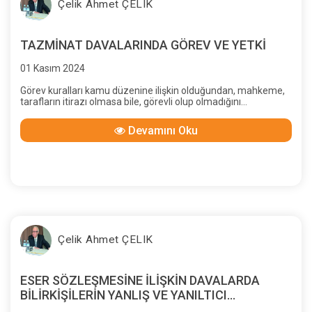
Çelik Ahmet ÇELIK
TAZMİNAT DAVALARINDA GÖREV VE YETKİ
01 Kasım 2024
Görev kuralları kamu düzenine ilişkin olduğundan, mahkeme,
tarafların itirazı olmasa bile, görevli olup olmadığını
yargılamanın her aşamasında ve kendiliğinden inceleyip karar
verebilir. Ayrıca taraflar da mahkemenin görevsiz olduğunu,
Devamını Oku
yargılamanın sonuna kadar her aşamada ileri sürebilirler.
Çelik Ahmet ÇELIK
ESER SÖZLEŞMESİNE İLİŞKİN DAVALARDA
BİLİRKİŞİLERİN YANLIŞ VE YANILTICI
RAPORLARI