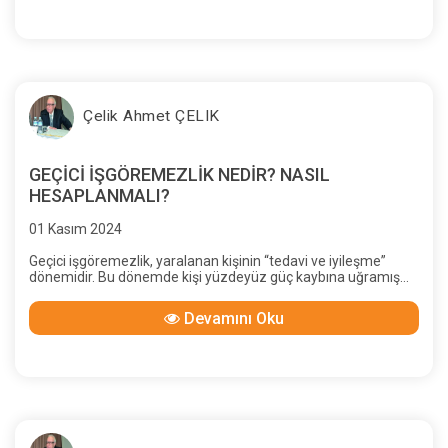
sonuç alma olanağı zor-laştırılmıştır.
Çelik Ahmet ÇELIK
GEÇİCİ İŞGÖREMEZLİK NEDİR? NASIL
HESAPLANMALI?
01 Kasım 2024
Geçici işgöremezlik, yaralanan kişinin “tedavi ve iyileşme”
dönemidir. Bu dönemde kişi yüzdeyüz güç kaybına uğramış
sayıl-makta; bu süre içinde bir kazanç kaybı olmasa bile,
günlük yaşamını sürdürürken hareket zorluğu çekeceği ve
Devamını Oku
daha fazla güç harcayacağı için, “geçici güç kaybı tazminatı”
isteyebileceği kabul edilmektedir.