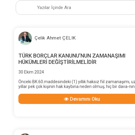
Çelik Ahmet ÇELIK
TÜRK BORÇLAR KANUNU’NUN ZAMANAŞIMI
HÜKÜMLERİ DEĞİŞTİRİLMELİDİR
30 Ekim 2024
Önceki BK.60.maddesindeki (1) yıllık haksız fiil zamanaşımı, 
yıllar pek çok kişinin hak kaybına neden olmuş; hiç bir dava-nın
yılda sonuçlanmadığı bilinmesine karşın, hiç kimse (ne bir
akademisyen, ne bir milletvekili, ne bir yargıç ya da avukat) sü
Devamını Oku
artırılması yönünde girişimde bulunmamış, böylesine bir duyar
yıllarca sürüp gitmiştir.