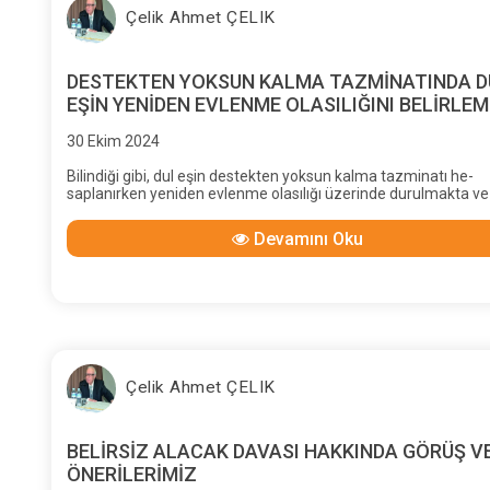
Çelik Ahmet ÇELIK
DESTEKTEN YOKSUN KALMA TAZMİNATINDA D
EŞİN YENİDEN EVLENME OLASILIĞINI BELİRLEM
TARİHİ
30 Ekim 2024
Bilindiği gibi, dul eşin destekten yoksun kalma tazminatı he-
saplanırken yeniden evlenme olasılığı üzerinde durulmakta ve
tazminattan indirim nedeni sayılmaktadır.
Devamını Oku
Çelik Ahmet ÇELIK
BELİRSİZ ALACAK DAVASI HAKKINDA GÖRÜŞ V
ÖNERİLERİMİZ