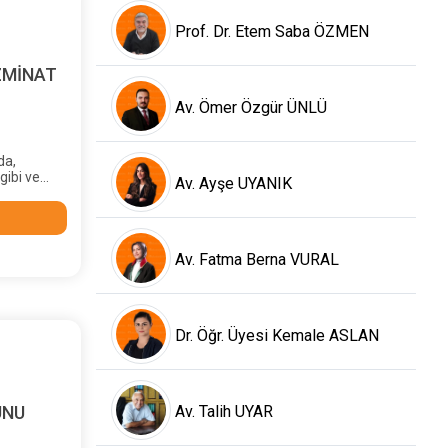
Prof. Dr. Etem Saba ÖZMEN
ZMİNAT
Av. Ömer Özgür ÜNLÜ
da,
gibi ve
Av. Ayşe UYANIK
manevi
k tutarı
nırı
 tutarını
ür dü-
Av. Fatma Berna VURAL
Dr. Öğr. Üyesi Kemale ASLAN
Av. Talih UYAR
UNU