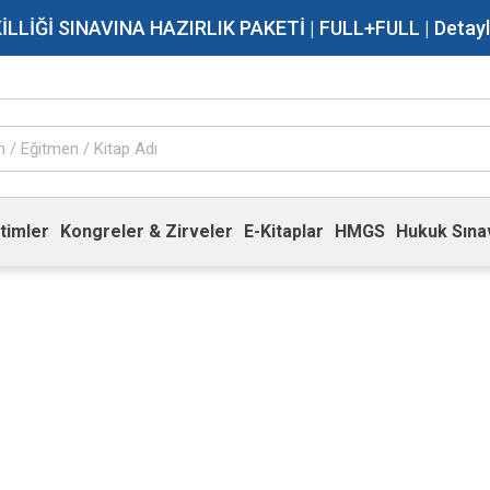
İĞİ SINAVINA HAZIRLIK PAKETİ | FULL+FULL | Detaylı Bi
timler
Kongreler & Zirveler
E-Kitaplar
HMGS
Hukuk Sınav