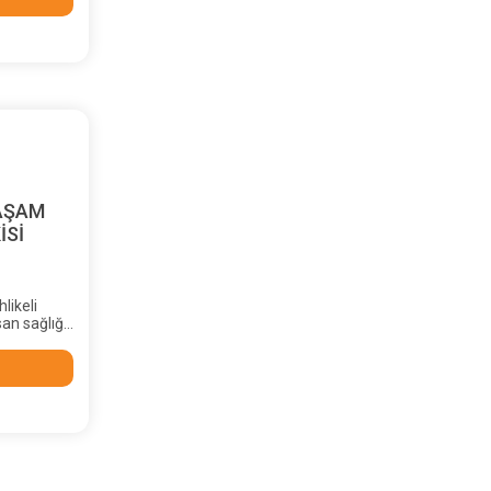
YAŞAM
İSİ
likeli
san sağlığı
şmalı dava