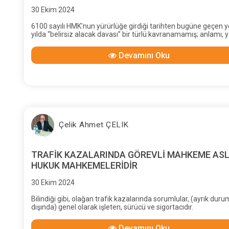
30 Ekim 2024
6100 sayılı HMK’nun yürürlüğe girdiği tarihten bugüne geçen y
yılda “belirsiz alacak davası” bir türlü kavranamamış; anlamı, y
işlevi yargıda benimsenememiştir. Hâlâ “kısmi da-va” olarak
görülmekte; dava dilekçesindeki (Harçlar Kanunu m.16/3.gere
Devamını Oku
konulan) harca esas “simgesel” değerler, “kısmi is-tek” kabul
edilmekte; yargılama sonucu ortaya çıkan tazminat ve alacak 
için harç tamamlama işlemi, yeni bir dava gibi algı-lanmakta, "
olarak nitelenmekten bir türlü vazgeçilememek-tedir.
Çelik Ahmet ÇELIK
TRAFİK KAZALARINDA GÖREVLİ MAHKEME ASL
HUKUK MAHKEMELERİDİR
30 Ekim 2024
Bilindiği gibi, olağan trafik kazalarında sorumlular, (ayrık duru
dışında) genel olarak işleten, sürücü ve sigortacıdır.
Devamını Oku