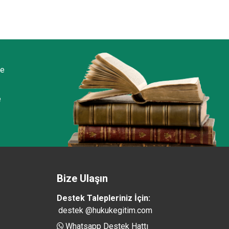
ze
e
Bize Ulaşın
Destek Talepleriniz İçin:
destek @hukukegitim.com
Whatsapp Destek Hattı