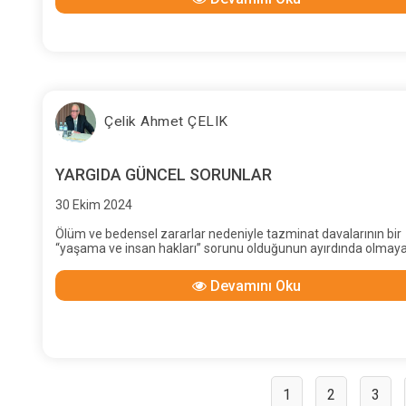
Çelik Ahmet ÇELIK
YARGIDA GÜNCEL SORUNLAR
30 Ekim 2024
Ölüm ve bedensel zararlar nedeniyle tazminat davalarının bir
“yaşama ve insan hakları” sorunu olduğunun ayırdında olmaya
rın ya da bir takım çevrelerin çıkarlarını korumayı iş ve amaç
edinmiş kişilerin, hukukun evrensel kurallarına, Anayasa’ya, ta
Devamını Oku
minat davalarında özel yasa olan Borçlar Yasası hükümlerine
Yargıtay’ın uzun yıllara yayılan yerleşmiş ve ilkeleşmiş kararla
aykırı uygulamaları yüzünden yargıda bir kargaşa yaratılmakta
sorunlar yaşanmaktadır.
1
2
3