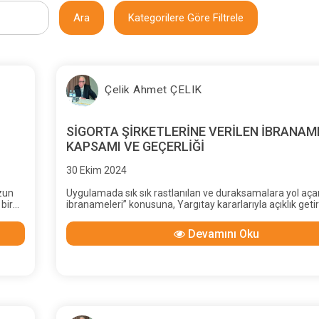
Ara
Kategorilere Göre Filtrele
Çelik Ahmet ÇELIK
SİGORTA ŞİRKETLERİNE VERİLEN İBRANAM
KAPSAMI VE GEÇERLİĞİ
30 Ekim 2024
uzun
Uygulamada sık sık rastlanılan ve duraksamalara yol açan
 bir
ibranameleri” konusuna, Yargıtay kararlarıyla açıklık getir
ilkeler ortaya konulmuştur:
re-nin
Devamını Oku
sızlık