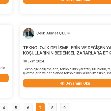
Çelik Ahmet ÇELIK
TEKNOLOJİK GELİŞMELERİN VE DEĞİŞEN 
KOŞULLARININ BEDENSEL ZARARLARA ETK
30 Ekim 2024
nla-
Teknolojik gelişmelerin, teknolojinin yarattığı ürünlerin, teh
işletmelerin ve her alanda teknolojinin kullanılmasının, in
z-
üzerindeki etkileri, çoğu kez kanıtlanması zor ya da tartı
 ve
konuları olabilmektedir.
Devamını Oku
rına
,
4
5
6
7
8
9