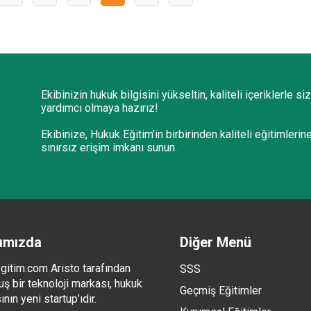
Ekibinizin hukuk bilgisini yükseltin, kaliteli içeriklerle si
yardımcı olmaya hazırız!
Ekibinize, Hukuk Eğitim’in birbirinden kaliteli eğitimlerin
sınırsız erişim imkanı sunun.
ımızda
Diğer Menü
gitim.com Aristo tarafından
SSS
ş bir teknoloji markası, hukuk
Geçmiş Eğitimler
nın yeni startup’ıdır.