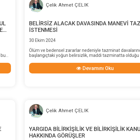
Çelik Ahmet ÇELIK
UL
BELİRSİZ ALACAK DAVASINDA MANEVİ TA
E
İSTENMESİ
30 Ekim 2024
Ölüm ve bedensel zararlar nedeniyle tazminat davaların
 bu
başlangıçtaki yoğun belirsizlik, maddi tazminatta olduğu 
ondan çok daha fazla manevi tazminatta vardır. Ayrıca 
tazminat, maddi tazminat gibi hesaplanamadığı için, iste
Devamını Oku
hakim tarafından takdir edilmekte; bu takdirin kesin bir sı
bulunmadığından, hüküm altına alınacak manevi tazminat
her hakim (kıdemine, bilgisine, kimliğine, kişiliğine ve kült
zeyine göre) farklı “takdir” etmektedir.
Çelik Ahmet ÇELIK
E
YARGIDA BİLİRKİŞİLİK VE BİLİRKİŞİLİK KAN
HAKKINDA GÖRÜŞLER