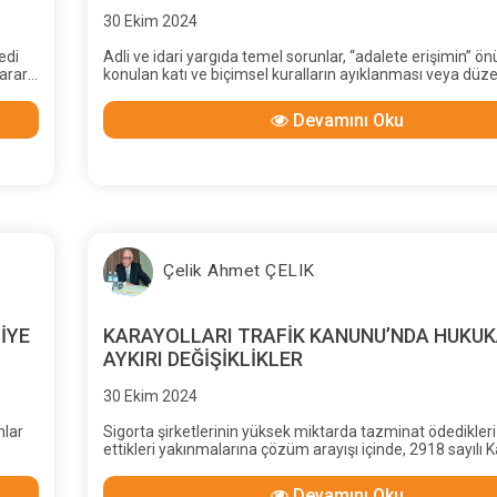
30 Ekim 2024
edi
Adli ve idari yargıda temel sorunlar, “adalete erişimin” ö
ararı,
konulan katı ve biçimsel kuralların ayıklanması veya düze
böylece “adil yargılanma” hakkının gerçekleştirilmesi ve 
ği
güvenin artırılması iken, bunlar bir yana bırakılarak, duru
Devamını Oku
bir bilirkişilik sorunu yaratılmış; 6100 sayılı HMK’ndaki hü
tutarı
yeterli bulunmayıp, Anayasa’nın 138.maddesine açıkça ay
ıslah"
Bilirkişilik Kanunu yürürlüğe konularak bir karmaşa (kaos
girilmiş; amacı aşan, akla ve mantığa aykırı uygulamalarl
yargıçların eli kolu bağlanmış; bugüne kadar iyi kötü işle
adeta kilitlenmiş; mahkemeler gerçek “uzman” bilirkişile
yoksun bırakılmıştır.
Çelik Ahmet ÇELIK
İYE
KARAYOLLARI TRAFİK KANUNU’NDA HUKU
AYKIRI DEĞİŞİKLİKLER
30 Ekim 2024
mlar
Sigorta şirketlerinin yüksek miktarda tazminat ödedikleri
ettikleri yakınmalarına çözüm arayışı içinde, 2918 sayılı K
Trafik Kanunu’nun 90-92-97-99.maddelerinde, 6704 sayıl
3-6 maddeleriyle bazı değişiklikler yapılmış olup,
Devamını Oku