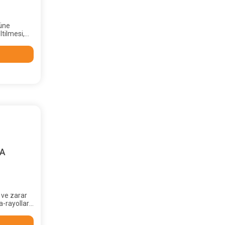
nüne
ltilmesi,
yargıya
p dururken
kümler
kırı
) ortamına
a
yen sistem
rden
KA
 ve zarar
a-rayolları
ı Yasa’nın