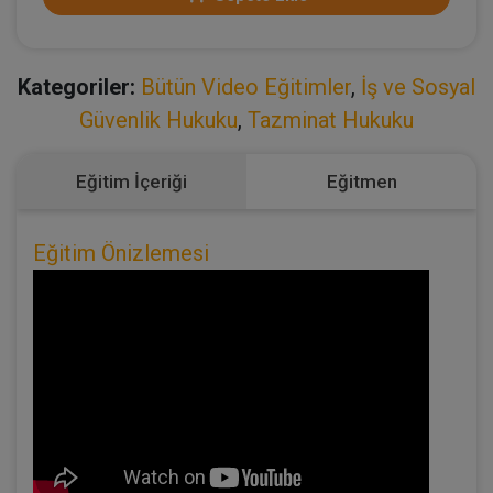
Kategoriler:
Bütün Video Eğitimler
,
İş ve Sosyal
Güvenlik Hukuku
,
Tazminat Hukuku
Eğitim İçeriği
Eğitmen
Eğitim Önizlemesi