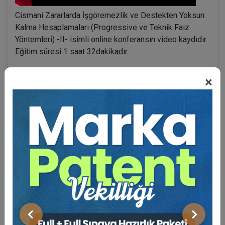
Cismani Zararlarda İşgöremezlik ve Destekten Yoksun
Kalma Hesaplamaları (Progressive ve Teknik Faiz
Yöntemleri) -II- isimli online konferansın video kaydıdır.
Eğitim süresi 1 saat 32dakikadır.
×
BENZER VIDEO EĞITIMLER
Video Eğitim Abonesi Ol: Sadece 5490 TL / Yıllık
Nuran CANPOLAT (Yarg. Onur. Üy.)
Önceki
Sonraki