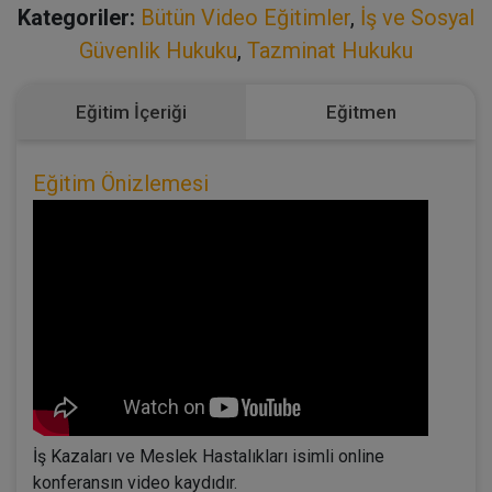
Kategoriler:
Bütün Video Eğitimler
,
İş ve Sosyal
Güvenlik Hukuku
,
Tazminat Hukuku
Eğitim İçeriği
Eğitmen
Eğitim Önizlemesi
İş Kazaları ve Meslek Hastalıkları isimli online
konferansın video kaydıdır.