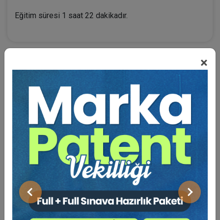
Eğitim süresi 1 saat 22 dakikadır.
×
BENZER VIDEO EĞITIMLER
Video Eğitim Abonesi Ol: Sadece 5490 TL / Yıllık
Nuran CANPOLAT (Yarg. Onur. Üy.)
Önceki
Sonraki