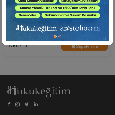
A'dan Z'ye Tebligat Hukuku (2 Video - Toplam 6
Saat)
1500 TL
Sepete Ekle