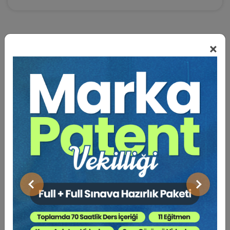
×
BENZER VIDEO EĞITIMLER
Video Eğitim Abonesi Ol: Sadece 5490 TL / Yıllık
Dr. Öğr. Üyesi Ramazan KORKMAZ
Önceki
Sonraki