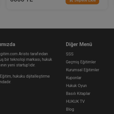
Sepete Ekle
ımızda
Diğer Menü
gitim.com Aristo tarafından
SSS
ş bir teknoloji markası, hukuk
Geçmiş Eğitimler
nın yeni startup’ıdır.
Kurumsal Eğitimler
ğitim, hukuku dijitalleştirme
Kuponlar
ındadır.
Hukuk Oyun
Basılı Kitaplar
HUKUK TV
Blog