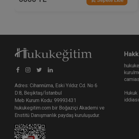
Sepete Ekle
Hakk
hukuke
kurulmu
camiası
Adres: Cihannüma, Eski Yıldız Cd. No 6
Hukuk E
D:8, Beşiktaş/İstanbul
iddias
Meb Kurum Kodu: 99993431
hukukegitim.com bir Boğaziçi Akademi ve
Enstitü Danışmanlık paydaş kuruluşudur.