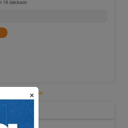
t 18 dakikadır.
leşmeler Hukuku
×