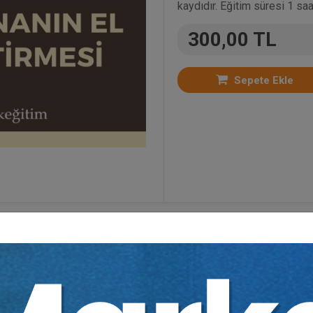
kaydıdır. Eğitim süresi 1 saa
300,00 TL
Sepete Ekle
n Video Eğitimler
,
Kira hukuku
,
Borçlar Hukuku
,
Söz