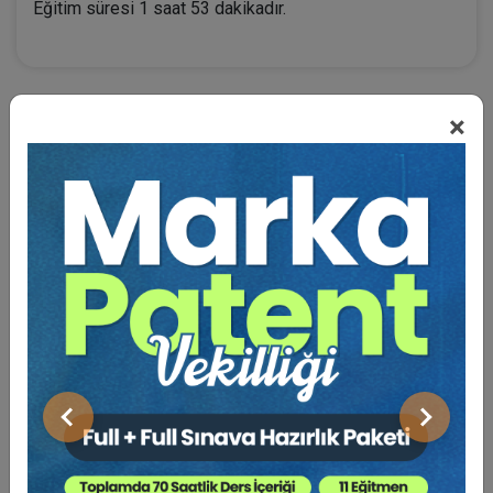
Eğitim süresi 1 saat 53 dakikadır.
×
BENZER VIDEO EĞITIMLER
Video Eğitim Abonesi Ol: Sadece 5490 TL / Yıllık
Av. Oğuzhan ASLAN
Önceki
Sonraki