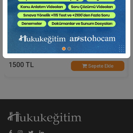
A'dan Z'ye Avukatların Vergi İncelemeleri Video
Eğitim Paketi (2 Video)
1500 TL
Sepete Ekle