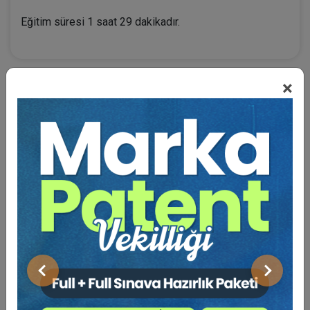
Eğitim süresi 1 saat 29 dakikadır.
×
BENZER VIDEO EĞITIMLER
Video Eğitim Abonesi Ol: Sadece 5490 TL / Yıllık
Av. Cansu ADAM
Önceki
Sonraki