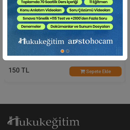
Beyaz Şapkalı Hackerların Penetrasyon Testi
Sırasındaki Eylemlerinin Siber Suçlar Açısından
İncelenmesi Video Eğitimi
150 TL
Sepete Ekle