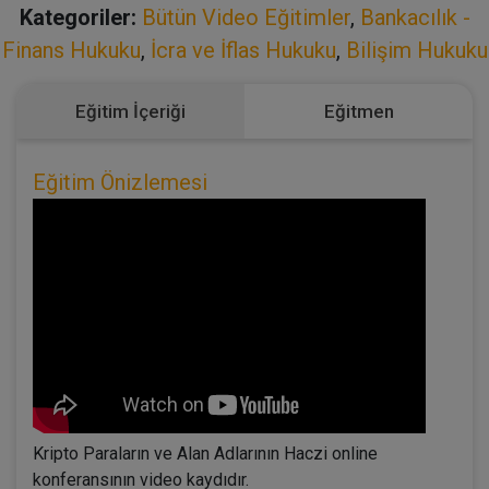
Kategoriler:
Bütün Video Eğitimler
,
Bankacılık -
Finans Hukuku
,
İcra ve İflas Hukuku
,
Bilişim Hukuku
Eğitim İçeriği
Eğitmen
Eğitim Önizlemesi
Kripto Paraların ve Alan Adlarının Haczi online
konferansının video kaydıdır.