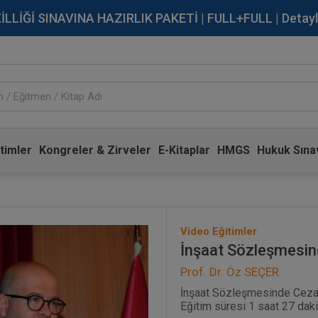
İĞİ SINAVINA HAZIRLIK PAKETİ | FULL+FULL | Detaylı Bi
timler
Kongreler & Zirveler
E-Kitaplar
HMGS
Hukuk Sınav
Video Eğitimler
İnşaat Sözleşmesin
Prof. Dr. Öz SEÇER
İnşaat Sözleşmesinde Ceza K
Eğitim süresi 1 saat 27 daki