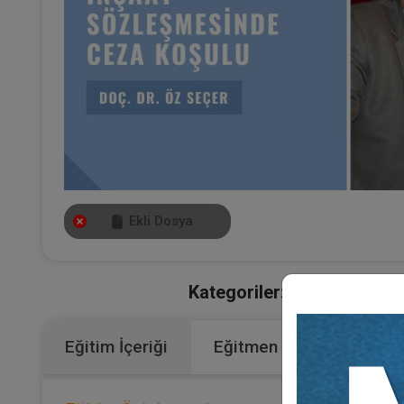
Ekli Dosya
Kategoriler:
Bütün Video Eğ
Eğitim İçeriği
Eğitmen