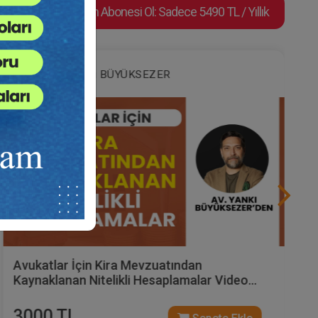
Video Eğitim Abonesi Ol: Sadece 5490 TL / Yıllık
Av. Yankı BÜYÜKSEZER
Avukatlar İçin Kira Mevzuatından
Kaynaklanan Nitelikli Hesaplamalar Video
Eğitimi (3 Video)
3000 TL