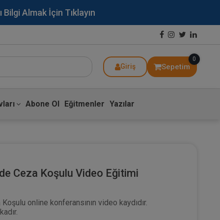
lgi Almak İçin Tıklayın
0
Sepetim
Giriş
ları
Abone Ol
Eğitmenler
Yazılar
de Ceza Koşulu Video Eğitimi
oşulu online konferansının video kaydıdır.
kadır.