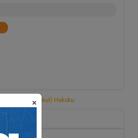
nmaz (Gayrimenkul) Hukuku
×