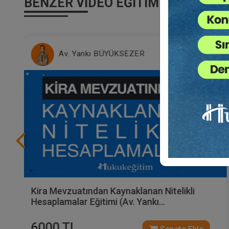
BENZER VIDEO EĞITIMLER
Av. Yankı BÜYÜKSEZER
Kira Mevzuatından Kaynaklanan Nitelikli
Hesaplamalar Eğitimi (Av. Yankı
BÜYÜKSEZER'den - 5 Video)
6000 TL