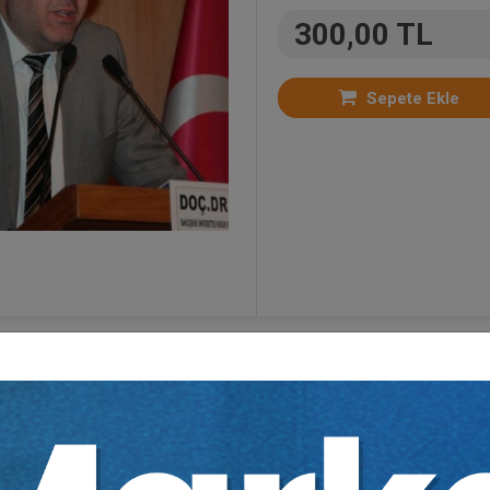
300,00 TL
Sepete Ekle
itimler
,
Borçlar Hukuku
,
Sözleşmeler Hukuku
,
Taşı