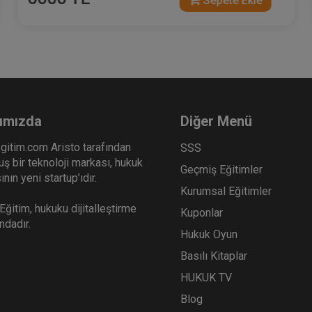
Sepete Ekle
ımızda
Diğer Menü
gitim.com Aristo tarafından
SSS
ş bir teknoloji markası, hukuk
Geçmiş Eğitimler
nın yeni startup’ıdır.
Kurumsal Eğitimler
ğitim, hukuku dijitalleştirme
Kuponlar
ındadır.
Hukuk Oyun
Basılı Kitaplar
HUKUK TV
Blog