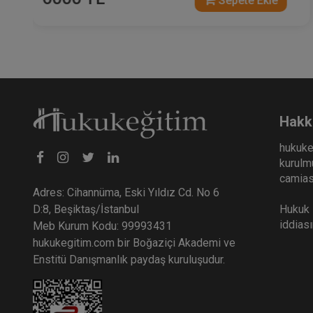
Sepete Ekle
Hakk
hukuke
kurulmu
camiası
Adres: Cihannüma, Eski Yıldız Cd. No 6
Hukuk E
D:8, Beşiktaş/İstanbul
iddias
Meb Kurum Kodu: 99993431
hukukegitim.com bir Boğaziçi Akademi ve
Enstitü Danışmanlık paydaş kuruluşudur.