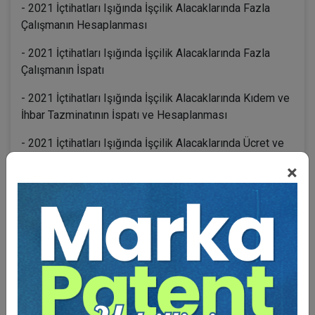
- 2021 İçtihatları Işığında İşçilik Alacaklarında Fazla
Çalışmanın Hesaplanması
- 2021 İçtihatları Işığında İşçilik Alacaklarında Fazla
Çalışmanın İspatı
- 2021 İçtihatları Işığında İşçilik Alacaklarında Kıdem ve
İhbar Tazminatının İspatı ve Hesaplanması
- 2021 İçtihatları Işığında İşçilik Alacaklarında Ücret ve
Hizmet Süresinin İspatı ve Hesaplanması
×
BENZER VIDEO EĞITIMLER