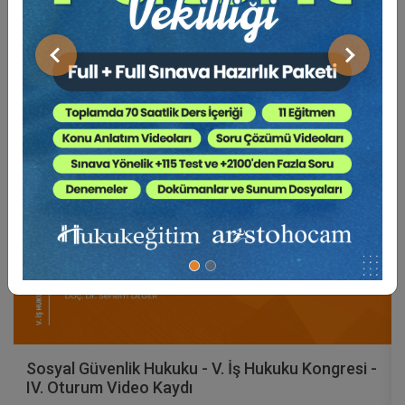
Video Eğitim Abonesi Ol: Sadece 5490 TL / Yıllık
Önceki
Sonraki
Tüketici Hukuku Enstitüsü
Sosyal Güvenlik Hukuku - V. İş Hukuku Kongresi -
IV. Oturum Video Kaydı